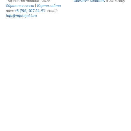
"БизнесНаставник" 2026
OneSolv
Solutions
в 2016 году
Обратная связь
|
Карта сайта
тел:
+8 (916) 707-24-93
email:
info@mfoinfo24.ru