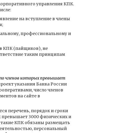
корпоративного управления КПК.
исле:
явление на вступление в члены
я;
иальному, профессиональному и
в КПК (пайщиков), не
ответствие таким принципам
сло членов которых превышает
роект указания Банка России
ооперативами, число членов
ментов на сайте в
ся перечень, порядок и сроки
 превышает 3000 физических и
ия такие КПК обязаны размещать
деятельностью, персональный