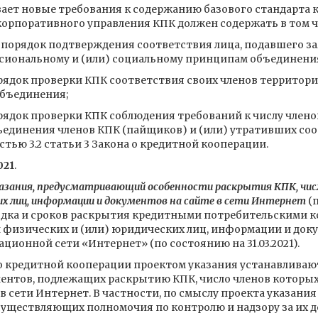
ивает новые требования к содержанию базового стандарта 
корпоративного управления КПК должен содержать в том ч
порядок подтверждения соответствия лица, подавшего за
сиональному и (или) социальному принципам объединени
ядок проверки КПК соответствия своих членов территор
объединения;
ядок проверки КПК соблюдения требований к числу члено
единения членов КПК (пайщиков) и (или) утративших со
тью 3.2 статьи 3 Закона о кредитной кооперации.
021
.
казания, предусматривающий особенности раскрытия КПК, чи
ких лиц, информации и документов на сайте в сети Интернет
(п
ядка и сроков раскрытия кредитными потребительскими к
физических и (или) юридических лиц, информации и доку
онной сети «Интернет» (по состоянию на 31.03.2021).
 о кредитной кооперации проектом указания устанавливают
ентов, подлежащих раскрытию КПК, число членов которых
 в сети Интернет. В частности, по смыслу проекта указан
существляющих полномочия по контролю и надзору за их 