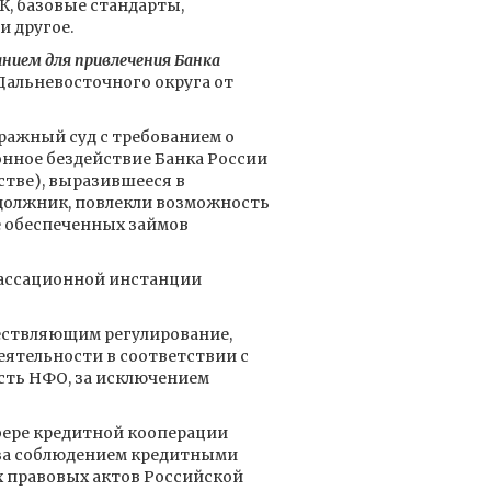
, базовые стандарты,
 другое.
нием для привлечения Банка
Дальневосточного округа от
тражный суд с требованием о
конное бездействие Банка России
стве), выразившееся в
 должник, повлекли возможность
е обеспеченных займов
кассационной инстанции
уществляющим регулирование,
деятельности в соответствии с
сть НФО, за исключением
сфере кредитной кооперации
р за соблюдением кредитными
х правовых актов Российской