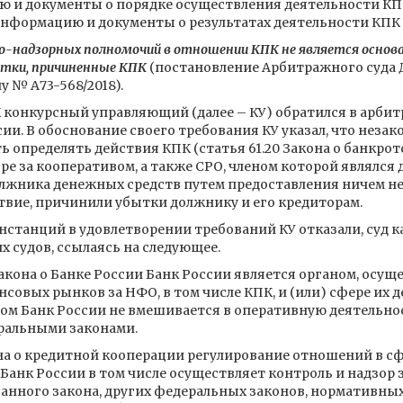
ю и документы о порядке осуществления деятельности КПК
нформацию и документы о результатах деятельности КПК и
но-надзорных полномочий в отношении КПК не является основа
ытки, причиненные КПК
(постановление Арбитражного суда 
лу № А73-568/2018).
К конкурсный управляющий (далее – КУ) обратился в арби
ии. В обоснование своего требования КУ указал, что неза
 определять действия КПК (статья 61.20 Закона о банкрот
е за кооперативом, а также СРО, членом которой являлся
лжника денежных средств путем предоставления ничем н
твие, причинили убытки должнику и его кредиторам.
нстанций в удовлетворении требований КУ отказали, суд 
судов, ссылаясь на следующее.
 Закона о Банке России Банк России является органом, ос
нсовых рынков за НФО, в том числе КПК, и (или) сфере их 
ом Банк России не вмешивается в оперативную деятельно
ральными законами.
акона о кредитной кооперации регулирование отношений в 
 Банк России в том числе осуществляет контроль и надзо
анного закона, других федеральных законов, нормативны