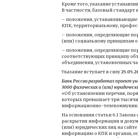
Кроме того, указание устанавл
В частности, базовый стандарт 
– положения, устанавливающие 
КПК, территориальному, профес
– положения, определяющие пор
(или) социальному принципам 
– положения, определяющие пор
соответствующих принципу объ
объединения, установленных час
Указание вступает в силу
25.05.2
Банк России разработал проект у
3000 физических и (или) юридичес
«Об установлении перечня, пор
которых превышает три тысячи 
информационно-телекоммуникаци
На основании статьи 6.1 Закона
раскрытия информации и докум
(или) юридических лиц на сайте
информацию о КПК и органах, о