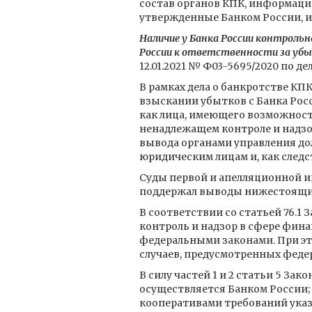
состав органов КПК, информаци
утвержденные Банком России, и
Наличие у Банка России контроль
России к ответственности за уб
12.01.2021 № Ф03-5695/2020 по де
В рамках дела о банкротстве КП
взыскании убытков с Банка Росс
как лица, имеющего возможность
ненадлежащем контроле и надзор
вывода органами управления до
юридическим лицам и, как следс
Суды первой и апелляционной и
поддержал выводы нижестоящих 
В соответствии со статьей 76.1
контроль и надзор в сфере фина
федеральными законами. При эт
случаев, предусмотренных феде
В силу частей 1 и 2 статьи 5 З
осуществляется Банком России;
кооперативами требований указ