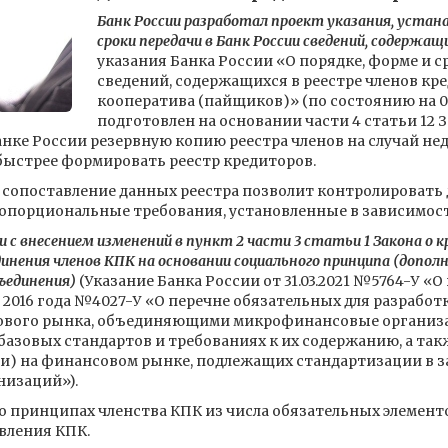
Банк России разработал проект указания, устан
сроки передачи в Банк России сведений, содержащ
указания Банка России «О порядке, форме и с
сведений, содержащихся в реестре членов кр
кооператива (пайщиков)» (по состоянию на 05
подготовлен на основании части 4 статьи 12 
анке России резервную копию реестра членов на случай н
 быстрее формировать реестр кредиторов.
х сопоставление данных реестра позволит контролировать 
порциональные требования, установленные в зависимости
зи с внесением изменений в пункт 2 части 3 статьи 1 Закона о 
нения членов КПК на основании социального принципа (допол
ъединения)
(Указание Банка России от 31.03.2021 №5764-У «О
я 2016 года №4027-У «О перечне обязательных для разраб
ового рынка, объединяющими микрофинансовые организ
азовых стандартов и требованиях к их содержанию, а так
и) на финансовом рынке, подлежащих стандартизации в з
низаций»).
о принципах членства КПК из числа обязательных элемент
вления КПК.