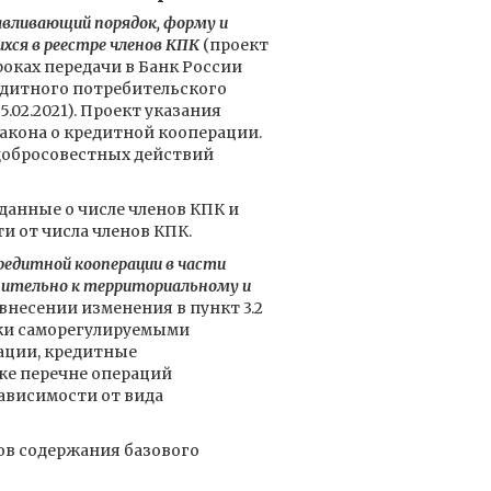
авливающий порядок, форму и
ихся в реестре членов КПК
(проект
роках передачи в Банк России
едитного потребительского
.02.2021). Проект указания
Закона о кредитной кооперации.
едобросовестных действий
данные о числе членов КПК и
 от числа членов КПК.
кредитной кооперации в части
нительно к территориальному и
 внесении изменения в пункт 3.2
отки саморегулируемыми
ации, кредитные
же перечне операций
ависимости от вида
ов содержания базового