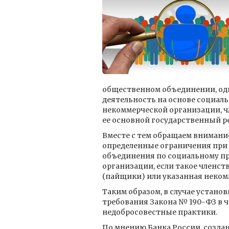
общественном объединении, одн
деятельность на основе социал
некоммерческой организации, ч
ее основной государственный 
Вместе с тем обращаем внимание
определенные ограничения при
объединения по социальному пр
организации, если такое членст
(пайщики) или указанная некомм
Таким образом, в случае устано
требования Закона № 190-ФЗ в 
недобросовестные практики.
По мнению Банка России, созда