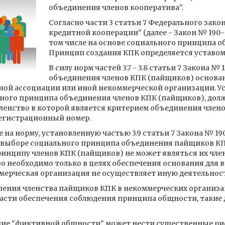
объединения членов кооператива".
Согласно части 3 статьи 7 Федерального закона
кредитной кооперации" (далее - Закон № 190-
том числе на основе социального принципа о
Принцип создания КПК определяется уставом
В силу норм частей 3.7 - 3.8 статьи 7 Закона
объединения членов КПК (пайщиков) основан 
ой ассоциации или иной некоммерческой организации. У
ьного принципа объединения членов КПК (пайщиков), дол
ленство в которой является критерием объединения члено
регистрационный номер.
 на норму, установленную частью 3.9 статьи 7 Закона № 19
 выборе социального принципа объединения пайщиков КПК
инципу членов КПК (пайщиков) не может являться их чле
во необходимо только в целях обеспечения основания для 
ерческая организация не осуществляет иную деятельность
вления членства пайщиков КПК в некоммерческих организа
части обеспечения соблюдения принципа общности, такие 
ние "фиктивной общности" может нести существенные ри