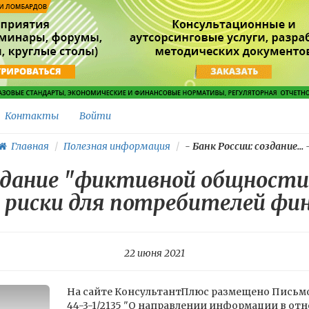
Контакты
Войти
Главная
Полезная информация
-
Банк России: создание...
создание "фиктивной общност
риски для потребителей фин
22 июня 2021
На сайте КонсультантПлюс размещено Письмо 
44-3-1/2135 "О направлении информации в о