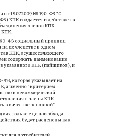
 от 18.07.2009 № 190-ФЗ "О
ФЗ) КПК создается и действует в
бъединения членов КПК.
 КПК.
 № 190-ФЗ социальный принцип
на их членстве в одном
став КПК, осуществляющего
жен содержать наименование
в указанного КПК (пайщиков), и
0-ФЗ, которая указывает на
, а именно "критерием
нство в некоммерческой
вступления в члены КПК
 в качестве основной".
циях только с целью обхода
действия будут расценены как
ски для потребителей