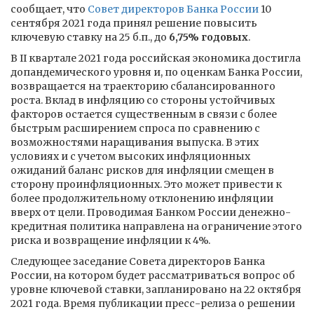
сообщает, что
Совет директоров Банка России
10
сентября 2021 года принял решение повысить
ключевую ставку на 25 б.п., до
6,75% годовых
.
В II квартале 2021 года российская экономика достигла
допандемического уровня и, по оценкам Банка России,
возвращается на траекторию сбалансированного
роста. Вклад в инфляцию со стороны устойчивых
факторов остается существенным в связи с более
быстрым расширением спроса по сравнению с
возможностями наращивания выпуска. В этих
условиях и с учетом высоких инфляционных
ожиданий баланс рисков для инфляции смещен в
сторону проинфляционных. Это может привести к
более продолжительному отклонению инфляции
вверх от цели. Проводимая Банком России денежно-
кредитная политика направлена на ограничение этого
риска и возвращение инфляции к 4%.
Следующее заседание Совета директоров Банка
России, на котором будет рассматриваться вопрос об
уровне ключевой ставки, запланировано на 22 октября
2021 года. Время публикации пресс-релиза о решении