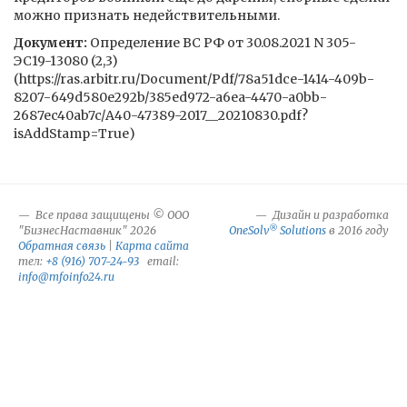
можно признать недействительными.
Документ:
Определение ВС РФ от 30.08.2021 N 305-
ЭС19-13080 (2,3)
(https://ras.arbitr.ru/Document/Pdf/78a51dce-1414-409b-
8207-649d580e292b/385ed972-a6ea-4470-a0bb-
2687ec40ab7c/А40-47389-2017__20210830.pdf?
isAddStamp=True)
Все права защищены © ООО
Дизайн и разработка
®
"БизнесНаставник" 2026
OneSolv
Solutions
в 2016 году
Обратная связь
|
Карта сайта
тел:
+8 (916) 707-24-93
email:
info@mfoinfo24.ru