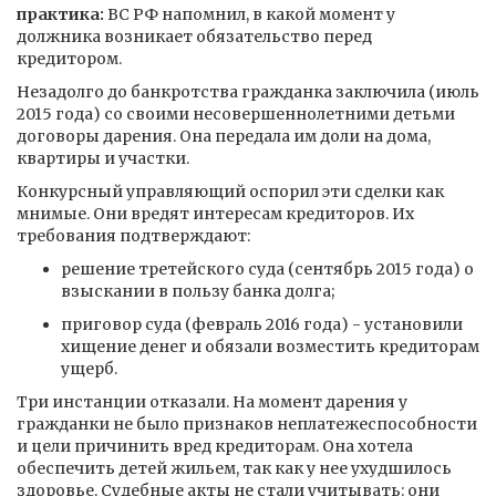
практика:
ВС РФ напомнил, в какой момент у
должника возникает обязательство перед
кредитором.
Незадолго до банкротства гражданка заключила (июль
2015 года) со своими несовершеннолетними детьми
договоры дарения. Она передала им доли на дома,
квартиры и участки.
Конкурсный управляющий оспорил эти сделки как
мнимые. Они вредят интересам кредиторов. Их
требования подтверждают:
решение третейского суда (сентябрь 2015 года) о
взыскании в пользу банка долга;
приговор суда (февраль 2016 года) - установили
хищение денег и обязали возместить кредиторам
ущерб.
Три инстанции отказали. На момент дарения у
гражданки не было признаков неплатежеспособности
и цели причинить вред кредиторам. Она хотела
обеспечить детей жильем, так как у нее ухудшилось
здоровье. Судебные акты не стали учитывать: они