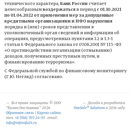
технического характера,
Банк России
считает
целесообразным
воздержаться
в период
с 01.10.2021
по 01.04.2022 от применения мер за допущенные
кредитными организациями и НФО нарушения
порядка и (или) сроков представления в
уполномоченный орган сведений и информации об
операциях, предусмотренных пунктами 1.2 и 1.3-1
статьи 6 Федерального закона от 07.08.2001 № 115-ФЗ
«О противодействии легализации (отмыванию)
доходов, полученных преступным путем, и
финансированию терроризма».
С Федеральной службой по финансовому мониторингу
(Г.Ю. Негляд) согласовано.
Все права защищены © ООО
Дизайн и разработка
®
"БизнесНаставник" 2026
OneSolv
Solutions
в 2016 году
Обратная связь
|
Карта сайта
тел:
+8 (916) 707-24-93
email:
info@mfoinfo24.ru