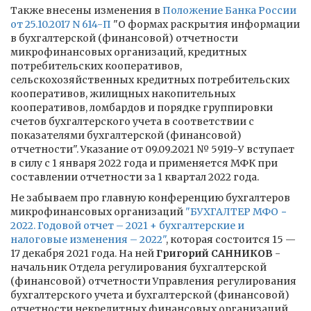
Также внесены изменения в
Положение Банка России
от 25.10.2017 N 614-П
"О формах раскрытия информации
в бухгалтерской (финансовой) отчетности
микрофинансовых организаций, кредитных
потребительских кооперативов,
сельскохозяйственных кредитных потребительских
кооперативов, жилищных накопительных
кооперативов, ломбардов и порядке группировки
счетов бухгалтерского учета в соответствии с
показателями бухгалтерской (финансовой)
отчетности". Указание от 09.09.2021 № 5919-У вступает
в силу с 1 января 2022 года и применяется МФК при
составлении отчетности за 1 квартал 2022 года.
Не забываем про главную конференцию бухгалтеров
микрофинансовых организаций
"БУХГАЛТЕР МФО −
2022. Годовой отчет – 2021 + бухгалтерские и
налоговые изменения – 2022"
, которая состоится 15 —
17 декабря 2021 года. На ней
Григорий САННИКОВ
-
начальник Отдела регулирования бухгалтерской
(финансовой) отчетности Управления регулирования
бухгалтерского учета и бухгалтерской (финансовой)
отчетности некредитных финансовых организаций