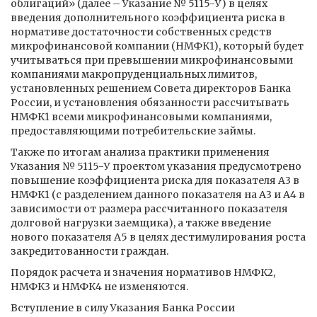
облигаций» (далее – Указание № 5115-У) в целях
введения дополнительного коэффициента риска в
нормативе достаточности собственных средств
микрофинансовой компании (НМФК1), который будет
учитываться при превышении микрофинансовыми
компаниями макропруденциальных лимитов,
установленных решением Совета директоров Банка
России, и установления обязанности рассчитывать
НМФК1 всеми микрофинансовыми компаниями,
предоставляющими потребительские займы.
Также по итогам анализа практики применения
Указания № 5115-У проектом указания предусмотрено
повышение коэффициента риска для показателя А3 в
НМФК1 (с разделением данного показателя на А3 и А4 в
зависимости от размера рассчитанного показателя
долговой нагрузки заемщика), а также введение
нового показателя А5 в целях дестимулирования роста
закредитованности граждан.
Порядок расчета и значения нормативов НМФК2,
НМФК3 и НМФК4 не изменяются.
Вступление в силу Указания Банка России