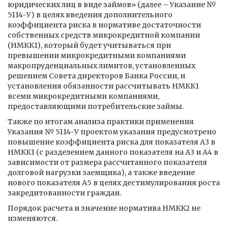
юридических лиц в виде займов» (далее – Указание №
5114-У) в целях введения дополнительного
коэффициента риска в нормативе достаточности
собственных средств микрокредитной компании
(НМКК1), который будет учитываться при
превышении микрокредитными компаниями
макропруденциальных лимитов, установленных
решением Совета директоров Банка России, и
установления обязанности рассчитывать НМКК1
всеми микрокредитными компаниями,
предоставляющими потребительские займы.
Также по итогам анализа практики применения
Указания № 5114-У проектом указания предусмотрено
повышение коэффициента риска для показателя А3 в
НМКК1 (с разделением данного показателя на А3 и А4 в
зависимости от размера рассчитанного показателя
долговой нагрузки заемщика), а также введение
нового показателя А5 в целях дестимулирования роста
закредитованности граждан.
Порядок расчета и значение норматива НМКК2 не
изменяются.