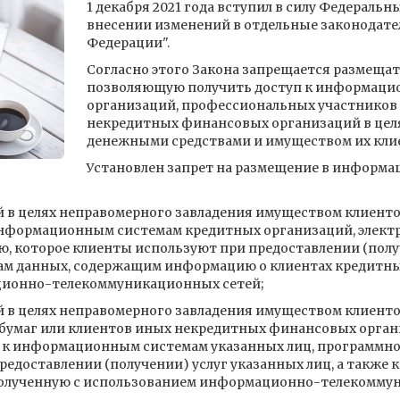
1 декабря 2021 года вступил в силу Федеральный
внесении изменений в отдельные законодат
Федерации".
Согласно этого Закона запрещается размеща
позволяющую получить доступ к информаци
организаций, профессиональных участников 
некредитных финансовых организаций в цел
денежными средствами и имуществом их кли
Установлен запрет на размещение в инфор
в целях неправомерного завладения имуществом клиентов
 информационным системам кредитных организаций, элект
, которое клиенты используют при предоставлении (полу
азам данных, содержащим информацию о клиентах кредитны
ионно-телекоммуникационных сетей;
 в целях неправомерного завладения имуществом клиент
бумаг или клиентов иных некредитных финансовых органи
уп к информационным системам указанных лиц, программно
едоставлении (получении) услуг указанных лиц, а также 
полученную с использованием информационно-телекоммун