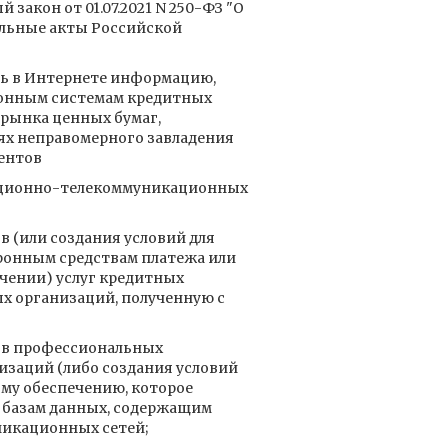
 закон от 01.07.2021 N 250-ФЗ "О
ельные акты Российской
ть в Интернете информацию,
онным системам кредитных
рынка ценных бумаг,
ях неправомерного завладения
ентов
мационно-телекоммуникационных
 (или создания условий для
ронным средствам платежа или
чении) услуг кредитных
х организаций, полученную с
ов профессиональных
заций (либо создания условий
му обеспечению, которое
к базам данных, содержащим
икационных сетей;