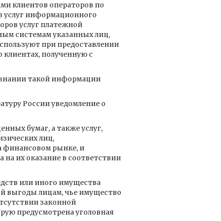
ми клиентов операторов по
ов услуг информационного
оров услуг платежной
ным системам указанных лиц,
используют при предоставлении
 клиентах, полученную с
изнании такой информации
ратуру России уведомление о
нных бумаг, а также услуг,
изических лиц,
 финансовом рынке, и
 на их оказание в соответствии
дств или иного имущества
ой выгоды лицам, чье имущество
отсутствии законной
орую предусмотрена уголовная