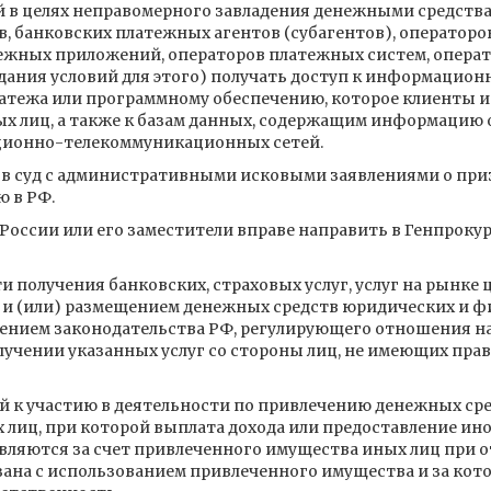
в целях неправомерного завладения денежными средства
в, банковских платежных агентов (субагентов), оператор
ежных приложений, операторов платежных систем, операт
дания условий для этого) получать доступ к информацион
атежа или программному обеспечению, которое клиенты 
ых лиц, а также к базам данных, содержащим информацию о
ионно-телекоммуникационных сетей.
я в суд с административными исковыми заявлениями о пр
 в РФ.
 России или его заместители вправе направить в Генпроку
получения банковских, страховых услуг, услуг на рынке це
 и (или) размещением денежных средств юридических и ф
ением законодательства РФ, регулирующего отношения на
учении указанных услуг со стороны лиц, не имеющих права
к участию в деятельности по привлечению денежных сре
 лиц, при которой выплата дохода или предоставление ин
твляются за счет привлеченного имущества иных лиц при 
зана с использованием привлеченного имущества и за кот