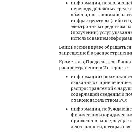
информации, позволяющей 
переводу денежных средст
обмена, поставщиков плат
инфраструктуры (либо соз
электронным средствам пл
(получении) услуг указанн
использованием информац
Банк России вправе обращатьс
запрещенной к распространению
Кроме того, Председатель Банка
распространении в Интернете:
информации о возможности 
связанных с привлечением
распространяемой с наруш
содержащей сведения о пол
с законодательством РФ;
информации, побуждающей 
физических и юридических
привлечено ранее, осущес
деятельности, которая свя