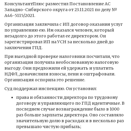
КонсультантПлюс разместил Постановление АС
Западно-Сибирского округа от 23.11.2021 по делу №
А46-5115/2021.
Организация заключила с ИП договор оказания услуг
по управлению ею. Им оказался человек, который
незадолго до этого работал ее директором. Он
зарегистрировал ИП на УСН за несколько дней до
заключения ГПД.
При выездной проверке налоговики посчитали, что
организация получила необоснованную налоговую
выгоду. Они предложили ей удержать и уплатить
НДФЛ, доначислили взносы, пени и оштрафовали.
Организация оспорила это решение.
Суд поддержал инспекцию. Он установил:
права и обязанности директора по трудовому
договору и управляющего по ГПД идентичные. В
последнем случае вознаграждение было в 1000
раз больше зарплаты директора. Оно составляло
значительную долю в расходах и в несколько раз
превышало чистую прибыль;