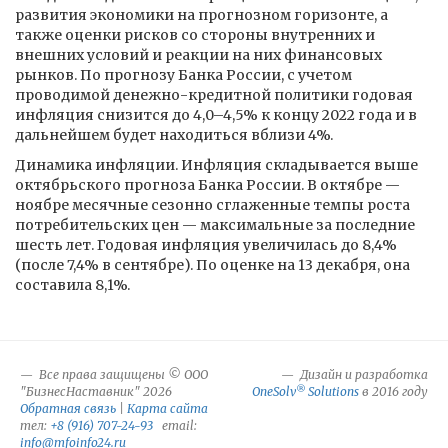
развития экономики на прогнозном горизонте, а
также оценки рисков со стороны внутренних и
внешних условий и реакции на них финансовых
рынков. По прогнозу Банка России, с учетом
проводимой денежно-кредитной политики годовая
инфляция снизится до 4,0–4,5% к концу 2022 года и в
дальнейшем будет находиться вблизи 4%.
Динамика инфляции. Инфляция складывается выше
октябрьского прогноза Банка России. В октябре —
ноябре месячные сезонно сглаженные темпы роста
потребительских цен — максимальные за последние
шесть лет. Годовая инфляция увеличилась до 8,4%
(после 7,4% в сентябре). По оценке на 13 декабря, она
составила 8,1%.
Все права защищены © ООО
Дизайн и разработка
®
"БизнесНаставник" 2026
OneSolv
Solutions
в 2016 году
Обратная связь
|
Карта сайта
тел:
+8 (916) 707-24-93
email:
info@mfoinfo24.ru