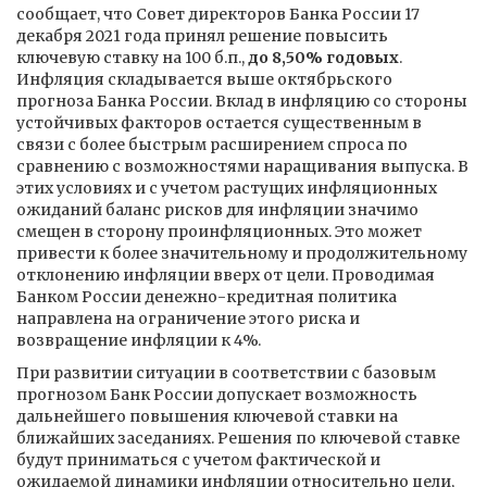
сообщает, что Совет директоров Банка России 17
декабря 2021 года принял решение повысить
ключевую ставку на 100 б.п.,
до 8,50% годовых
.
Инфляция складывается выше октябрьского
прогноза Банка России. Вклад в инфляцию со стороны
устойчивых факторов остается существенным в
связи с более быстрым расширением спроса по
сравнению с возможностями наращивания выпуска. В
этих условиях и с учетом растущих инфляционных
ожиданий баланс рисков для инфляции значимо
смещен в сторону проинфляционных. Это может
привести к более значительному и продолжительному
отклонению инфляции вверх от цели. Проводимая
Банком России денежно-кредитная политика
направлена на ограничение этого риска и
возвращение инфляции к 4%.
При развитии ситуации в соответствии с базовым
прогнозом Банк России допускает возможность
дальнейшего повышения ключевой ставки на
ближайших заседаниях. Решения по ключевой ставке
будут приниматься с учетом фактической и
ожидаемой динамики инфляции относительно цели,