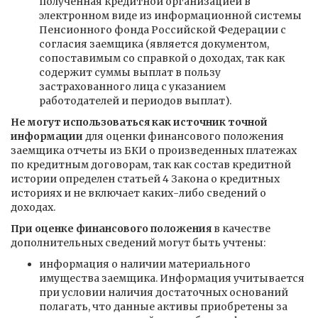
полученная кредитной организацией в
электронном виде из информационной системы
Пенсионного фонда Российской Федерации с
согласия заемщика (является документом,
сопоставимым со справкой о доходах, так как
содержит суммы выплат в пользу
застрахованного лица с указанием
работодателей и периодов выплат).
Не могут использоваться как источник точной
информации
для оценки финансового положения
заемщика отчеты из БКИ о произведенных платежах
по кредитным договорам, так как состав кредитной
истории определен статьей 4 Закона о кредитных
историях и не включает каких-либо сведений о
доходах.
При оценке финансового положения
в качестве
дополнительных сведений могут быть учтены:
информация о наличии материального
имущества заемщика. Информация учитывается
при условии наличия достаточных оснований
полагать, что данные активы приобретены за