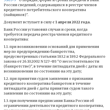
5905-У
"О порядке, форме и сроках передачи в Банк
России сведений, содержащихся в реестре членов
кредитного потребительского кооператива
(пайщиков)".
Документ вступает в силу
с 1 апреля 2022 года.
Банк России установил случаи и сроки, когда
требуется передача реестра членов кредитного
кооператива:
1.1. при возникновении оснований для применения
мер по предупреждению банкротства,
предусмотренных статьями 183.2 и 189.2 Федерального
закона от 26.10.2002 N 127-ФЗ "О несостоятельности
(банкротстве)", в течение пятнадцати дней с даты их
возникновения по состоянию на эту дату;
1.2. при принятии судом заявления о признании
кредитного кооператива банкротом в течение
пятнадцати дней с даты принятия судом такого
заявления по состоянию на эту дату;
1.3. при получении предписания Банка России об
ограничении деятельности кредитного кооператива,