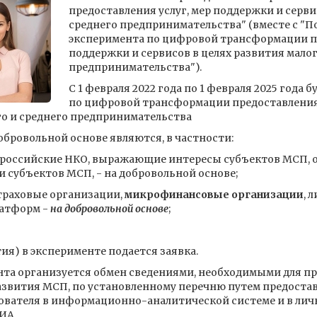
предоставления услуг, мер поддержки и серви
среднего предпринимательства" (вместе с "
эксперимента по цифровой трансформации пр
поддержки и сервисов в целях развития малог
предпринимательства").
С 1 февраля 2022 года по 1 февраля 2025 года
по цифровой трансформации предоставления 
го и среднего предпринимательства
бровольной основе являются, в частности:
российские НКО, выражающие интересы субъектов МСП, 
 субъектов МСП, - на добровольной основе;
траховые организации,
микрофинансовые организации
, 
атформ -
на добровольной основе
;
ия) в эксперименте подается заявка.
та организуется обмен сведениями, необходимыми для пре
развития МСП, по установленному перечню путем предоста
вателя в информационно-аналитической системе и в лич
ИА.