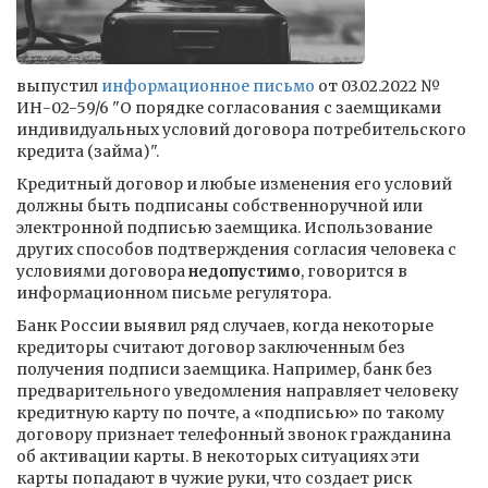
выпустил
информационное письмо
от 03.02.2022 №
ИН-02-59/6 "О порядке согласования с заемщиками
индивидуальных условий договора потребительского
кредита (займа)".
Кредитный договор и любые изменения его условий
должны быть подписаны собственноручной или
электронной подписью заемщика. Использование
других способов подтверждения согласия человека с
условиями договора
недопустимо
, говорится в
информационном письме регулятора.
Банк России выявил ряд случаев, когда некоторые
кредиторы считают договор заключенным без
получения подписи заемщика. Например, банк без
предварительного уведомления направляет человеку
кредитную карту по почте, а «подписью» по такому
договору признает телефонный звонок гражданина
об активации карты. В некоторых ситуациях эти
карты попадают в чужие руки, что создает риск