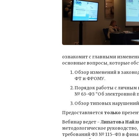
ознакомит с главными изменения
основные вопросы, которые об
Обзор изменений в законод
ФТ и ФРОМУ.
Порядок работы с личным к
№ 63-ФЗ “Об электронной п
Обзор типовых нарушений,
Предоставляется
только
презен
Вебинар ведет -
Липатова Найл
методологическое руководство,
требований ФЗ № 115-ФЗ в фина