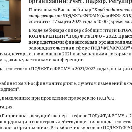
организации: Учет. Надзор. Регулир
Приглашаем Вас на вебинар
"Клуб подписчиков
конференции по ПОД/ФТ и ФРОМУ (для МФО, КПК,
состоится 17 марта 2022 года в 10:00 (время мо
В ходе вебинара спикер обобщит итоги
ВТОР
КОНФЕРЕНЦИИ “ПОД/ФТ в НФО - 2022. Прак
некредитными финансовыми организациями
законодательства в сфере ПОД/ФТ/ФРОМУ”
ми, которые произошли в 2021 и изменениями которые про
суждались участниками конференции.
ательстве по ПОД/ФТ и ФРОМУ в 2021/2022 годах, новации 
абинетом в Росфинмониторинге, с учетом изменений в Фед
одписи”.
 выявленные при проведение проверок по ПОД/ФТ.
тация.
я Гарриевна
- ведущий эксперт в сфере ПОД/ФТ/ФРОМУ: с 2
 координацию и контроль действующего законодательства
нсовых организациях. Разработчик курсов по ПОД/ФТ/ФРО