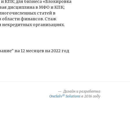
и КПК; для бизнеса «Блокировка
вая дисциплина в МФО и КПК;
многочисленных статей в
в области финансов. Стаж
 и некредитных организациях.
ние” на 12 месяцев на 2022 год
Дизайн и разработка
®
OneSolv
Solutions
в 2016 году