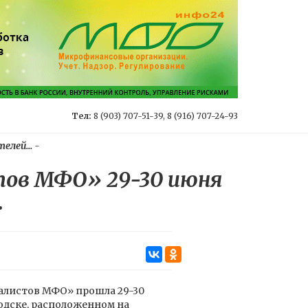
Тел:
8 (903) 707-51-39, 8 (916) 707-24-93
елей...
-
стов МФО» 29-30 июня
.
иалистов МФО» прошла 29-30
водске, расположенном на