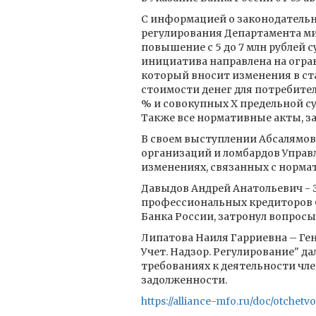
С информацией о законодатель
регулирования Департамента ми
повышение с 5 до 7 млн рубле
инициатива направлена на огран
который вносит изменения в ст
стоимости денег для потребителе
% и совокупных Х предельной сум
Также все нормативные акты, з
В своем выступлении Абсалямов
организаций и ломбардов Управ
изменениях, связанных с норм
Давыдов Андрей Анатольевич - 
профессиональных кредиторов 
Банка России, затронул вопросы
Липатова Наиля Гарриевна – Г
Учет. Надзор. Регулирование"
требованиях к деятельности 
задолженности.
https://alliance-mfo.ru/doc/otchetv