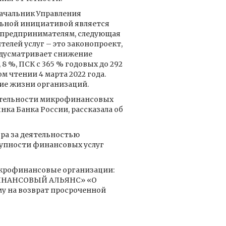
ачальник Управления
льной инициативой является
 предпринимателям, следующая
елей услуг – это законопроект,
редусматривает снижение
8 %, ПСК с 365 % годовых до 292
м чтении 4 марта 2022 года.
ние жизни организаций.
еятельности микрофинансовых
ка Банка России, рассказала об
ра за деятельностью
упности финансовых услуг
икрофинансовые организации:
ОФИНАНСОВЫЙ АЛЬЯНС» «О
 на возврат просроченной