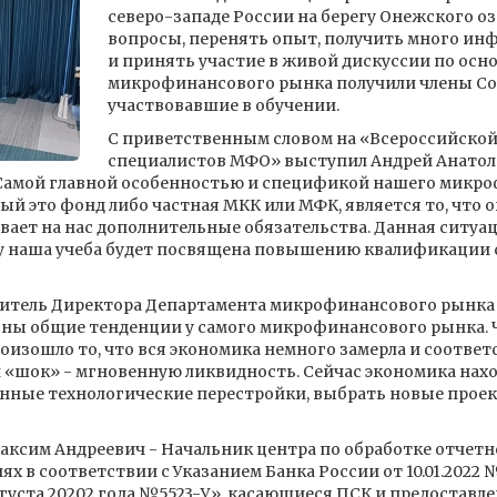
северо-западе России на берегу Онежского о
вопросы, перенять опыт, получить много ин
и принять участие в живой дискуссии по ос
микрофинансового рынка получили члены Сою
участвовавшие в обучении.
С приветственным словом на «Всероссийской
специалистов МФО» выступил Андрей Анатоль
амой главной особенностью и спецификой нашего микроф
ый это фонд либо частная МКК или МФК, является то, что 
вает на нас дополнительные обязательства. Данная ситуа
му наша учеба будет посвящена повышению квалификации 
итель Директора Департамента микрофинансового рынка 
ны общие тенденции у самого микрофинансового рынка. Ч
оизошло то, что вся экономика немного замерла и соответ
«шок» - мгновенную ликвидность. Сейчас экономика нахо
енные технологические перестройки, выбрать новые проек
ксим Андреевич - Начальник центра по обработке отчетнос
ях в соответствии с Указанием Банка России от 10.01.2022
августа 20202 года №5523-У», касающиеся ПСК и предоставл