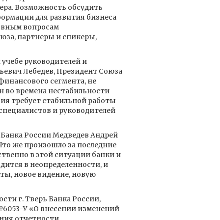
зера. Возможность обсудить
формации для развития бизнеса
новным вопросам
за, партнеры и спикеры,
 учебе руководителей и
евич Лебедев, Президент Союза
инансового сегмента, не
он во времена нестабильности
ция требует стабильной работы
специалистов и руководителей
Банка России Медведев Андрей
то же произошло за последние
ственно в этой ситуации банки и
дится в неопределенности, и
ты, новое видение, новую
ти г. Тверь Банка России,
 №6053-У «О внесении изменений
ения отчетности.