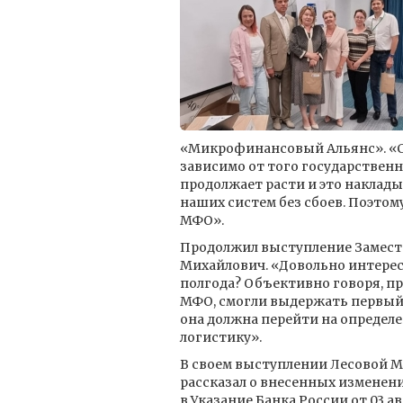
«Микрофинансовый Альянс». «С
зависимо от того государственн
продолжает расти и это наклады
наших систем без сбоев. Поэто
МФО».
Продолжил выступление Замест
Михайлович. «Довольно интерес
полгода? Объективно говоря, пр
МФО, смогли выдержать первый 
она должна перейти на определ
логистику».
В своем выступлении Лесовой Ма
рассказал о внесенных изменени
в Указание Банка России от 03 