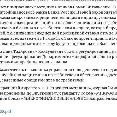
ных инициативах выступил Новиков Роман Витальевич - Н
крофинансового ранка Банка России. Первой законодате
й суммы микрозайма юридическим лицам и индивидуальным
ичения для организаций, но на облегчение жизни потребит
атьи 5 и 6 Закона о потребительском кредите, который п
й, т.е. снижение ежедневной процентной ставки с 1% до 0, 
мы всех платежей с 1,5х до 1,3х. Законопроект принят в 1-о
апланированные в этом году будут направлены на облегче
а Дана Тахировна - Консультант отдела регулирования д
ления регулирования Департамента микрофинансового рын
ативами микрофинансового рынка.
Заместитель начальника управления поведенческого надзо
Службы по защите прав потребителей и обеспечению дост
, связанные с защитой прав потребителей.
енеральный директор ООО «БизнесНаставник», журнал "М
 дала пояснения по Внутреннему стандарту Союза «МИКР
членов Союза «МИКРОФИНАНСОВЫЙ АЛЬЯНС» направленному
о22.pdf