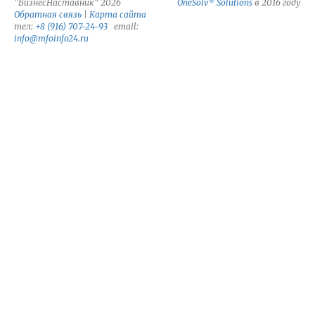
®
"БизнесНаставник" 2026
OneSolv
Solutions
в 2016 году
Обратная связь
|
Карта сайта
тел:
+8 (916) 707-24-93
email:
info@mfoinfo24.ru