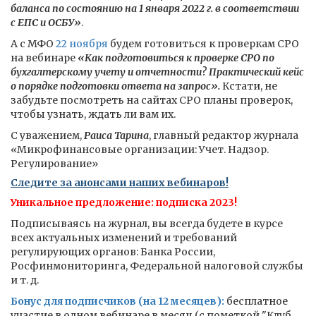
баланса по состоянию на 1 января 2022 г. в соответствии
с ЕПС и ОСБУ»
.
А с МФО
22 ноября
будем готовиться к проверкам СРО
на вебинаре
«Как подготовиться к проверке СРО по
бухгалтерскому учету и отчетности? Практический кейс
о порядке подготовки ответа на запрос».
Кстати, не
забудьте посмотреть на сайтах СРО планы проверок,
чтобы узнать, ждать ли вам их.
С уважением,
Раиса Тарина
, главный редактор журнала
«Микрофинансовые организации: Учет. Надзор.
Регулирование»
Следите за анонсами наших вебинаров!
Уникальное предложение: подписка 2023!
Подписываясь на журнал, вы всегда будете в курсе
всех актуальных изменений и требований
регулирующих органов: Банка России,
Росфинмониторинга, Федеральной налоговой службы
и т. д.
Бонус для подписчиков (на 12 месяцев):
бесплатное
участие в одном вебинаре в месяц (с пометкой "Клуб