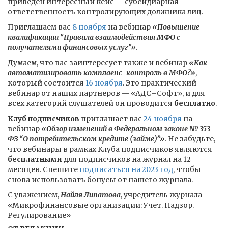
приведен интересный кейс — субсидиарная
ответственность контролирующих должника лиц.
Приглашаем вас
8 ноября
на вебинар
«Повышение
квалификации “Правила взаимодействия МФО с
получателями финансовых услуг”»
.
Думаем, что вас заинтересует также и вебинар
«Как
автоматизировать комплаенс-контроль в МФО?»
,
который состоится
16 ноября
. Это практический
вебинар от наших партнеров — «АДС–Софт», и для
всех категорий слушателей он проводится
бесплатно
.
Клуб подписчиков
приглашает вас
24 ноября
на
вебинар
«Обзор изменений в Федеральном законе № 353-
ФЗ “О потребительском кредите (займе)”»
. Не забудьте,
что вебинары в рамках Клуба подписчиков являются
бесплатными
для подписчиков на журнал на 12
месяцев. Спешите
подписаться на 2023 год
, чтобы
снова использовать бонусы от нашего журнала.
С уважением,
Найля Липатова
, учредитель журнала
«Микрофинансовые организации: Учет. Надзор.
Регулирование»