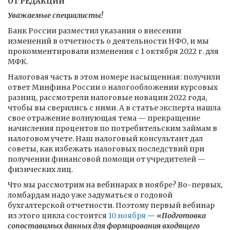
ОТ РЕДАКЦИИ
Уважаемые специалисты!
Банк России разместил указания о внесении
изменений в отчетность о деятельности НФО, и мы
прокомментировали изменения с 1 октября 2022 г. для
МФК.
Налоговая часть в этом номере насыщенная: получили
ответ Минфина России о налогообложении курсовых
разниц, рассмотрели налоговые новации 2022 года,
чтобы вы сверились с ними. А в статье эксперта нашла
свое отражение волнующая тема — прекращение
начисления процентов по потребительским займам в
налоговом учете. Наш налоговый консультант дал
советы, как избежать налоговых последствий при
получении финансовой помощи от учредителей —
физических лиц.
Что мы рассмотрим на вебинарах в ноябре? Во-первых,
ломбардам надо уже задуматься о годовой
бухгалтерской отчетности. Поэтому первый вебинар
из этого цикла состоится
10 ноября
—
«Подготовка
сопоставимых данных для формирования входящего