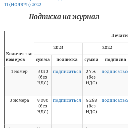
11 (НОЯБРЬ) 2022
Подписка на журнал
Печатн
2023
2022
Количество
номеров
сумма
подписка
сумма
подписка
1 номер
3 030
подписаться
2 756
подписатьс
(без
(без
НДС)
НДС)
3 номера
9 090
подписаться
8 268
подписатьс
(без
(без
НДС)
НДС)