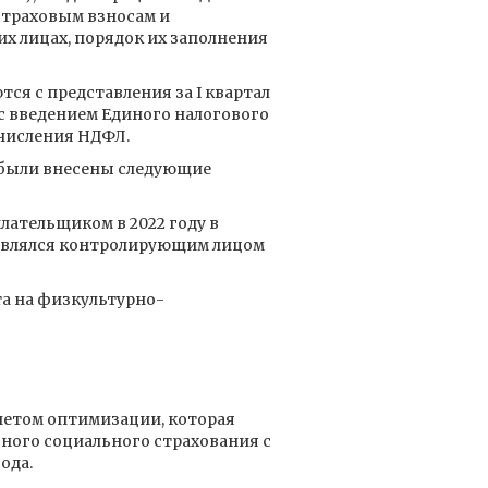
страховым взносам и
 лицах, порядок их заполнения
я с представления за I квартал
, с введением Единого налогового
ечисления НДФЛ.
, были внесены следующие
лательщиком в 2022 году в
 являлся контролирующим лицом
та на физкультурно-
четом оптимизации, которая
ного социального страхования с
ода.