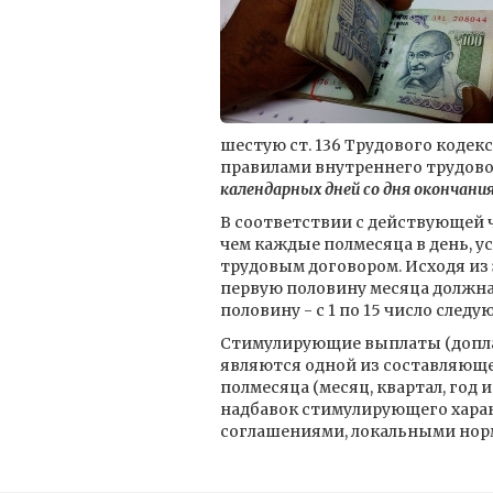
шестую ст. 136 Трудового кодек
правилами внутреннего трудово
календарных дней со дня окончания
В соответствии с действующей ч
чем каждые полмесяца в день, 
трудовым договором. Исходя из э
первую половину месяца должна 
половину - с 1 по 15 число следу
Стимулирующие выплаты (допла
являются одной из составляюще
полмесяца (месяц, квартал, год 
надбавок стимулирующего хара
соглашениями, локальными нор