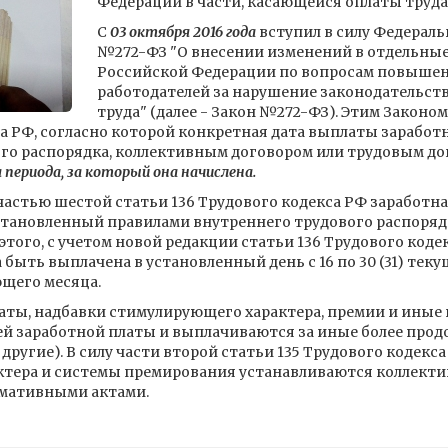
Федерации в части, касающейся оплаты труда"
С
03 октября 2016 года
вступил в силу Федеральн
№272-ФЗ "О внесении изменений в отдельны
Российской Федерации по вопросам повышен
работодателей за нарушение законодательств
труда" (далее - Закон №272-ФЗ). Этим Законом
са РФ, согласно которой конкретная дата выплаты заработ
го распорядка, коллективным договором или трудовым д
 периода, за который она начислена.
астью шестой статьи 136 Трудового кодекса РФ заработна
установленный правилами внутреннего трудового распоряд
того, с учетом новой редакции статьи 136 Трудового кодек
быть выплачена в установленный день с 16 по 30 (31) теку
ющего месяца.
ты, надбавки стимулирующего характера, премии и ины
й заработной платы и выплачиваются за иные более про
и другие). В силу части второй статьи 135 Трудового кодек
ктера и системы премирования устанавливаются коллект
мативными актами.