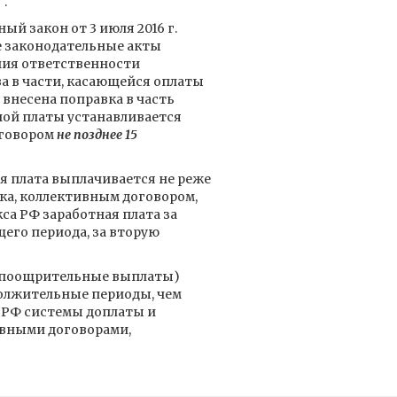
.
ый закон от 3 июля 2016 г.
е законодательные акты
ия ответственности
а в части, касающейся оплаты
 внесена поправка в часть
ной платы устанавливается
оговором
не позднее 15
я плата выплачивается не реже
ка, коллективным договором,
са РФ заработная плата за
щего периода, за вторую
е поощрительные выплаты)
должительные периоды, чем
са РФ системы доплаты и
ивными договорами,