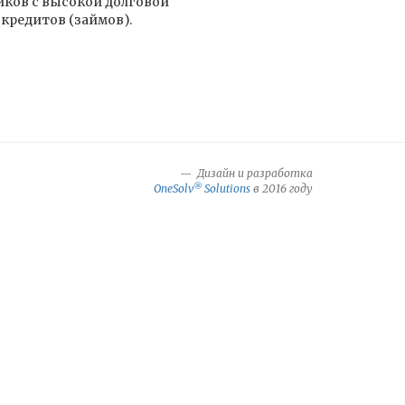
ков с высокой долговой
кредитов (займов).
Дизайн и разработка
®
OneSolv
Solutions
в 2016 году