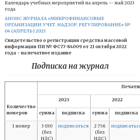
Календарь учебных мероприятий на апрель — май 2023
года
АНОНС ЖУРНАЛА «МИКРОФИНАНСОВЫЕ
ОРГАНИЗАЦИИ: УЧЕТ. НАДЗОР. РЕГУЛИРОВАНИЕ» №
04 (АПРЕЛЬ) 2023
Свидетельство о регистрации средства массовой
информации ПИ № ФС77-84009 от 21 октября 2022
года – на печатное издание
Подписка на журнал
Печатн
2023
2022
Количество
номеров
сумма
подписка
сумма
подписка
1 номер
3 030
подписаться
2 756
подписатьс
(без
(без
НДС)
НДС)