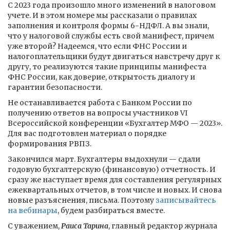
С 2023 года произошло много изменений в налоговом
учете. И в этом номере мы рассказали о правилах
заполнения и контроля формы 6-НДФЛ. А вы знали,
что у налоговой службы есть свой манифест, причем
уже второй? Надеемся, что если ФНС России и
налогоплательщики будут двигаться навстречу друг к
другу, то реализуются такие принципы манифеста
ФНС России, как доверие, открытость диалогу и
гарантии безопасности.
Не останавливается работа с Банком России по
получению ответов на вопросы участников VI
Всероссийской конференции «Бухгалтер МФО — 2023».
Для вас подготовлен материал о порядке
формирования РВПЗ.
Закончился март. Бухгалтеры выдохнули — сдали
годовую бухгалтерскую (финансовую) отчетность. И
сразу же наступает время для составления регулярных
ежеквартальных отчетов, в том числе и новых. И снова
новые разъяснения, письма. Поэтому
записывайтесь
на вебинары
, будем разбираться вместе.
С уважением,
Раиса Тарина
, главный редактор журнала