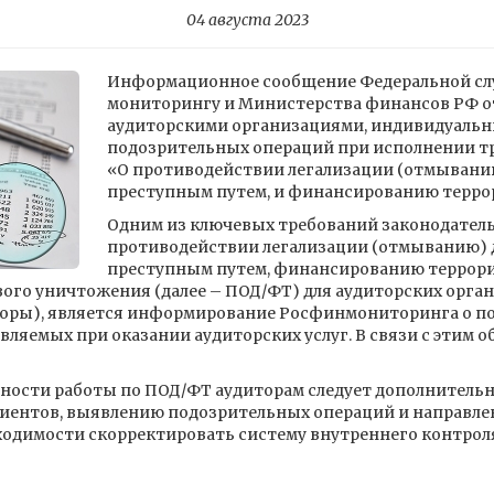
04 августа 2023
Информационное сообщение Федеральной сл
мониторингу и Министерства финансов РФ от 
аудиторскими организациями, индивидуаль
подозрительных операций при исполнении т
«О противодействии легализации (отмывани
преступным путем, и финансированию терро
Одним из ключевых требований законодатель
противодействии легализации (отмыванию) 
преступным путем, финансированию террор
ого уничтожения (далее – ПОД/ФТ) для аудиторских орга
иторы), является информирование Росфинмониторинга о 
вляемых при оказании аудиторских услуг. В связи с этим 
ности работы по ПОД/ФТ аудиторам следует дополнитель
лиентов, выявлению подозрительных операций и направле
одимости скорректировать систему внутреннего контрол