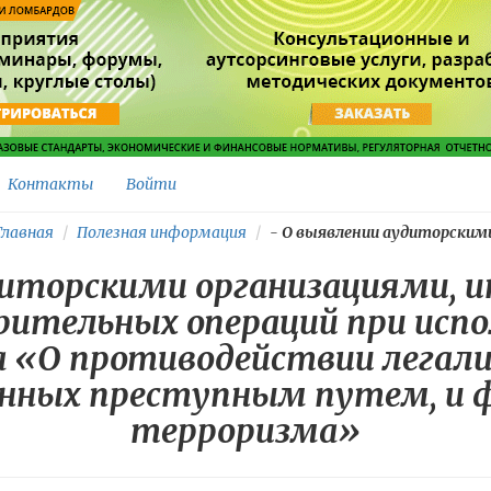
Контакты
Войти
лавная
Полезная информация
-
О выявлении аудиторскими.
диторскими организациями, 
ительных операций при исп
а «О противодействии лега
енных преступным путем, и
терроризма»