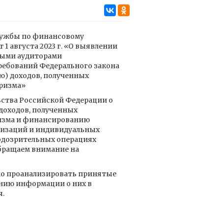
ужбы по финансовому
1 августа 2023 г. «О выявлении
ными аудиторами
ребований Федерального закона
ю) доходов, полученных
ризма»
ства Российской Федерации о
доходов, полученных
изма и финансированию
низаций и индивидуальных
подозрительных операциях
обращаем внимание на
но проанализировать принятые
нию информации о них в
я.