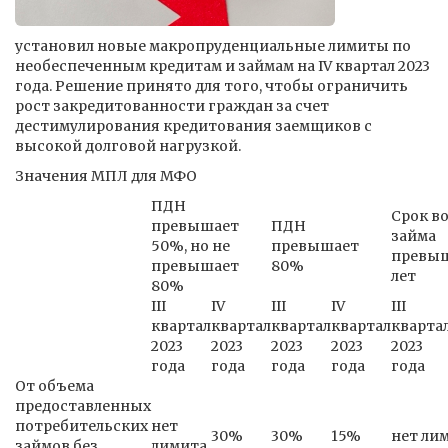
установил новые макропруденциальные лимиты по
необеспеченным кредитам и займам на IV квартал 2023
года. Решение принято для того, чтобы ограничить
рост закредитованности граждан за счет
дестимулирования кредитования заемщиков с
высокой долговой нагрузкой.
Значения МПЛ для МФО
ПДН
Срок в
превышает
ПДН
займа
50%, но не
превышает
превыш
превышает
80%
лет
80%
III
IV
III
IV
III
квартал
квартал
квартал
квартал
кварта
2023
2023
2023
2023
2023
года
года
года
года
года
От объема
предоставленных
потребительских
нет
30%
30%
15%
нет ли
займов без
лимита