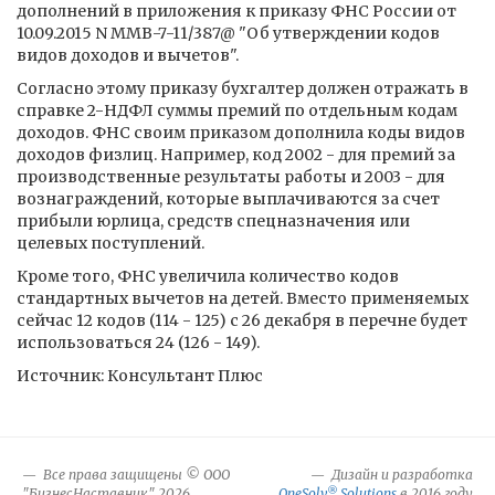
дополнений в приложения к приказу ФНС России от
10.09.2015 N ММВ-7-11/387@ "Об утверждении кодов
видов доходов и вычетов".
Согласно этому приказу бухгалтер должен отражать в
справке 2-НДФЛ суммы премий по отдельным кодам
доходов. ФНС своим приказом дополнила коды видов
доходов физлиц. Например, код 2002 - для премий за
производственные результаты работы и 2003 - для
вознаграждений, которые выплачиваются за счет
прибыли юрлица, средств спецназначения или
целевых поступлений.
Кроме того, ФНС увеличила количество кодов
стандартных вычетов на детей. Вместо применяемых
сейчас 12 кодов (114 - 125) с 26 декабря в перечне будет
использоваться 24 (126 - 149).
Источник: Консультант Плюс
Все права защищены © ООО
Дизайн и разработка
®
"БизнесНаставник" 2026
OneSolv
Solutions
в 2016 году