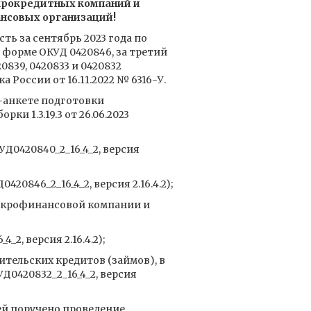
рокредитных компаний и
нсовых организаций!
ть за сентябрь 2023 года по
о форме ОКУД 0420846, за третий
0839, 0420833 и 0420832
 России от 16.11.2022 № 6316-У.
-анкете подготовки
 1.3.19.3 от 26.06.2023
0420840_2_16_4_2, версия
846_2_16_4_2, версия 2.16.4.2);
икрофинансовой компании и
2, версия 2.16.4.2);
ительских кредитов (займов), в
0420832_2_16_4_2, версия
й поручено проведение