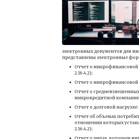
электронных документов для мик
представлены электронные фор
Отчет о микрофинансовой 
2.16.4.2);
Отчет о микрофинансовой д
Отчет о средневзвешенных
микрокредитной компании (X
Отчет о долговой нагрузке 
Отчет об объемах потребит
отношении которых устана
2.16.4.2);
Отчет о лицах, которым м