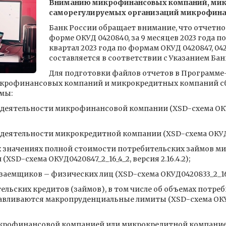
Вниманию микрофинансовых компаний, мик
саморегулируемых организаций микрофина
Банк России обращает внимание, что отчетнос
форме ОКУД 0420840, за 9 месяцев 2023 года п
квартал 2023 года по формам ОКУД 0420847, 042
составляется в соответствии с Указанием Банка
Для подготовки файлов отчетов в Программе
рофинансовых компаний и микрокредитных компаний сборки
мы:
деятельности микрофинансовой компании (XSD-схема ОКУД
еятельности микрокредитной компании (XSD-схема ОКУД0420
 значениях полной стоимости потребительских займов м
SD-схема ОКУД0420847_2_16_4_2, версия 2.16.4.2);
заемщиков – физических лиц (XSD-схема ОКУД0420833_2_16_4_
ельских кредитов (займов), в том числе об объемах потреб
вливаются макропруденциальные лимиты (XSD-схема ОКУД
икрофинансовой компанией или микрокредитной компание