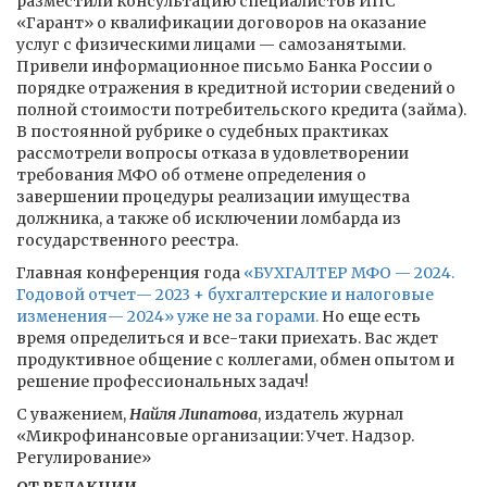
разместили консультацию специалистов ИПС
«Гарант» о квалификации договоров на оказание
услуг с физическими лицами — самозанятыми.
Привели информационное письмо Банка России о
порядке отражения в кредитной истории сведений о
полной стоимости потребительского кредита (займа).
В постоянной рубрике о судебных практиках
рассмотрели вопросы отказа в удовлетворении
требования МФО об отмене определения о
завершении процедуры реализации имущества
должника, а также об исключении ломбарда из
государственного реестра.
Главная конференция года
«БУХГАЛТЕР МФО — 2024.
Годовой отчет— 2023 + бухгалтерские и налоговые
изменения— 2024» уже не за горами.
Но еще есть
время определиться и все-таки приехать. Вас ждет
продуктивное общение с коллегами, обмен опытом и
решение профессиональных задач!
С уважением,
Найля Липатова
, издатель журнал
«Микрофинансовые организации: Учет. Надзор.
Регулирование»