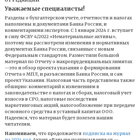
ОТ РЕДАКЦИИ
Уважаемые специалисты!
Разделы о бухгалтерском учете, отчетности и налогах
наполнены и документами Банка России, и
комментариями экспертов. С 1 января 2024 г. вступает
в силу ФСБУ 4/2022 «Нематериальные активы»,
поэтому мы рассмотрели изменения в нормативных
документах Банка России, связанные с новым
Федеральным стандартом. Разместили большой
материал по Отчету о макропруденциальных лимитах
—это и обзор проекта указания о формировании
Отчета о МПЛ, и разъяснения Банка России, и сам
проект Указания. Налоговая часть представлена также
обширно: комментарий к изменениям в
законодательстве о налогах и сборах, налоговый учет
взносов в СРО, налоговые последствия
маркетинговых акций, налогообложение при передаче
основного средства в уставный капитал ООО.
Надеемся, что материал будет полезен нашим
читателям.
Напоминаем,
что продолжается
подписка на журнал
на 2024 год
. Акция «Раньше подписываешься —