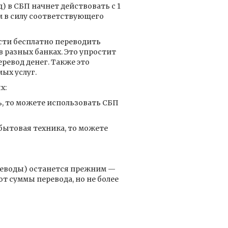
 в СБП начнет действовать с 1
м в силу соответствующего
сти бесплатно переводить
 разных банках. Это упростит
ревод денег. Также это
ых услуг.
х:
, то можете использовать СБП
бытовая техника, то можете
реводы) останется прежним —
от суммы перевода, но не более