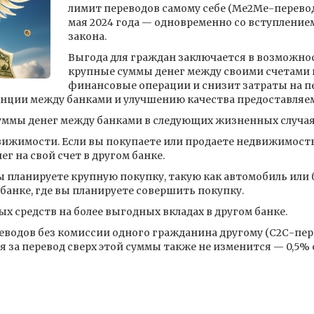
лимит переводов самому себе (Ме2Ме-перевод)
мая 2024 года — одновременно со вступление
закона.
Выгода для граждан заключается в возможно
крупные суммы денег между своими счетами в
финансовые операции и снизит затраты на пе
нции между банками и улучшению качества предоставляем
ммы денег между банками в следующих жизненных случая
вижимости. Если вы покупаете или продаете недвижимость
г на свой счет в другом банке.
ы планируете крупную покупку, такую как автомобиль или 
 банке, где вы планируете совершить покупку.
 средств на более выгодных вкладах в другом банке.
реводов без комиссии одного гражданина другому (С2С-пе
ия за перевод сверх этой суммы также не изменится — 0,5% 