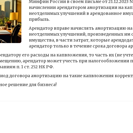
Минфин России в своем письме от 21.12.2023 N 
начислении арендатором амортизации на ка
неотделимых улучшений в арендованное имуще
прибыль.
Арендатор вправе начислять амортизацию на
неотделимых улучшений, произведенных им с
имущества, в части затрат, которые арендодат
арендатор только в течение срока договора а
ендатору его расходы на капвложения, то часть их (не уч
ещению, арендатор может учесть при налогообложении п
иям п. 1 ст. 252 НК РФ.
иод договора амортизацию на такие капвложения коррект
ое решение для бизнеса!