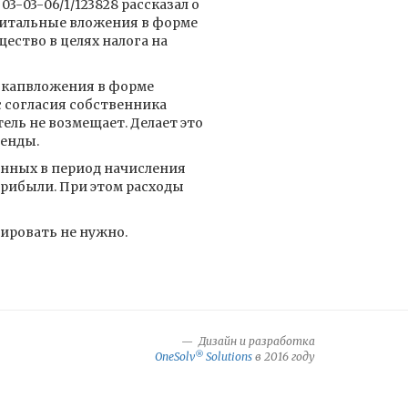
03-03-06/1/123828 рассказал о
питальные вложения в форме
ство в целях налога на
 капвложения в форме
 согласия собственника
ель не возмещает. Делает это
ренды.
тенных в период начисления
рибыли. При этом расходы
ировать не нужно.
Дизайн и разработка
®
OneSolv
Solutions
в 2016 году