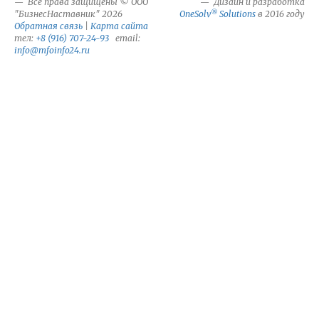
Все права защищены © ООО
Дизайн и разработка
®
"БизнесНаставник" 2026
OneSolv
Solutions
в 2016 году
Обратная связь
|
Карта сайта
тел:
+8 (916) 707-24-93
email:
info@mfoinfo24.ru