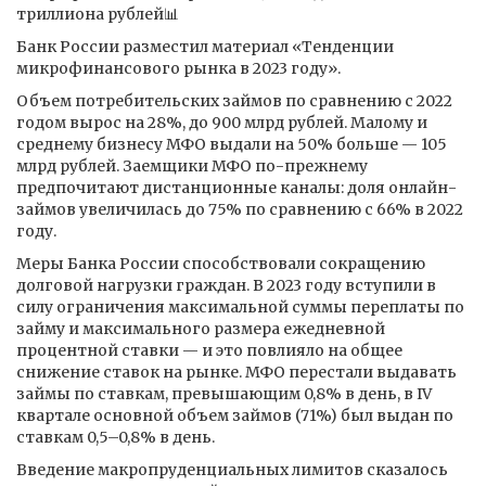
триллиона рублей📊
Банк России разместил материал «Тенденции
микрофинансового рынка в 2023 году».
Объем потребительских займов по сравнению с 2022
годом вырос на 28%, до 900 млрд рублей. Малому и
среднему бизнесу МФО выдали на 50% больше — 105
млрд рублей. Заемщики МФО по-прежнему
предпочитают дистанционные каналы: доля онлайн-
займов увеличилась до 75% по сравнению с 66% в 2022
году.
Меры Банка России способствовали сокращению
долговой нагрузки граждан. В 2023 году вступили в
силу ограничения максимальной суммы переплаты по
займу и максимального размера ежедневной
процентной ставки — и это повлияло на общее
снижение ставок на рынке. МФО перестали выдавать
займы по ставкам, превышающим 0,8% в день, в IV
квартале основной объем займов (71%) был выдан по
ставкам 0,5–0,8% в день.
Введение макропруденциальных лимитов сказалось