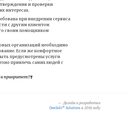
дтверждения и проверки
х интересах.
ребована при внедрении сервиса
сти с другим клиентом
его своим помощником
овых организаций необходимо
ование. Если же комфортное
быть предусмотрены услуги
зно привлечь самих людей с
 и приоритет‼️
❣️
Дизайн и разработка
®
OneSolv
Solutions
в 2016 году