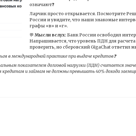
означают❓
Ларчик просто открывается. Посмотрите Реш
России и увидите, что наши знакомые интерва
графы «в» и «г».
💬
Мысли вслух:
Банк России освободил интер
Напрашивается, что уровень ПДН для расчета
проверить, но сберовский GigaChat ответил мн
ым в международной практике при выдаче кредитов❓
льным показателем долговой нагрузки (ПДН) считается значен
м кредитам и займам не должны превышать 40% дохода заемщ