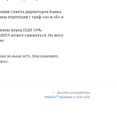
ения Совета директоров Банка
лы переехали с граф «а» и «б» в
валы перед ПДН 50%.
 МПЛ может снижаться. Не могу
е:
ие не выше 40%. Это означает,
ика».
Дизайн и разработка
®
OneSolv
Solutions
в 2016 году