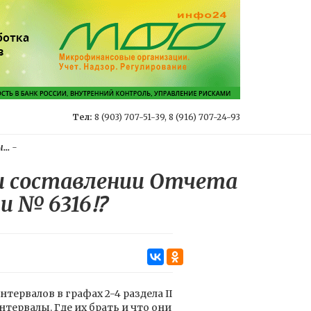
Тел:
8 (903) 707-51-39, 8 (916) 707-24-93
..
-
ри составлении Отчета
и № 6316⁉️
ервалов в графах 2-4 раздела II
тервалы. Где их брать и что они