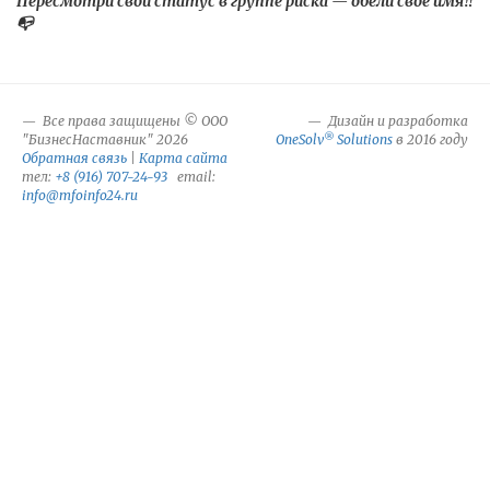
Пересмотри свой статус в группе риска — обели свое имя‼️
📭
Все права защищены © ООО
Дизайн и разработка
®
"БизнесНаставник" 2026
OneSolv
Solutions
в 2016 году
Обратная связь
|
Карта сайта
тел:
+8 (916) 707-24-93
email:
info@mfoinfo24.ru