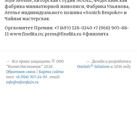
Style Avenue, Авторская студия NODEL, Федоскинская
фабрика миниатюрной живописи, Фабрика Ульянова,
Ателье индивидуального пошива «Sonich Bespoke» и
Чайная мастерская.
Оргкомитет Премии: +7 (495) 128-0240 +7 (968) 905-88-
11 www.finelita.ru; press@finelita.ru #финэлита
Все права защищены © ООО
Дизайн и разработка
®
"БизнесНаставник" 2026
OneSolv
Solutions
в 2016 году
Обратная связь
|
Карта сайта
тел:
+8 (916) 707-24-93
email:
info@mfoinfo24.ru