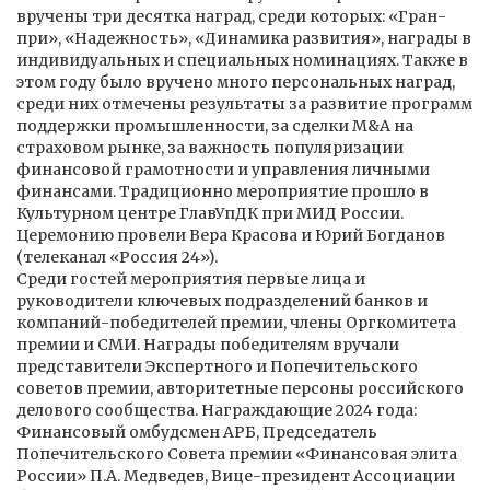
вручены три десятка наград, среди которых: «Гран-
при», «Надежность», «Динамика развития», награды в
индивидуальных и специальных номинациях. Также в
этом году было вручено много персональных наград,
среди них отмечены результаты за развитие программ
поддержки промышленности, за сделки M&A на
страховом рынке, за важность популяризации
финансовой грамотности и управления личными
финансами. Традиционно мероприятие прошло в
Культурном центре ГлавУпДК при МИД России.
Церемонию провели Вера Красова и Юрий Богданов
(телеканал «Россия 24»).
Среди гостей мероприятия первые лица и
руководители ключевых подразделений банков и
компаний-победителей премии, члены Оргкомитета
премии и СМИ. Награды победителям вручали
представители Экспертного и Попечительского
советов премии, авторитетные персоны российского
делового сообщества. Награждающие 2024 года:
Финансовый омбудсмен АРБ, Председатель
Попечительского Совета премии «Финансовая элита
России» П.А. Медведев, Вице-президент Ассоциации