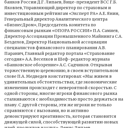
банков России Д.Г. Липаев, Вице-президент ВСС Г.Б.
Яковлев, Управляющий директор по страховым и
инвестиционным рейтингам «Эксперт РА» А.Е. Янин,
Генеральный директор Аналитического центра
«БизнесДром», Председатель комитета по
финансовым рынкам «ОПОРА РОССИИ» П.А. Самиев,
Директор Ассоциации Промышленного Майнинга С.А.
Безделов, Директор Национальной ассоциации
специалистов финансового планирования А.В.
Паранич, Главный редактор портала «Страхование
сегодня» А.А. Веселков и Шеф-редактор журнала
«Банковское обозрение» А.С. Садчиков. Открывая
торжественную церемонию, в своем вступительном
слове П.А. Медведев констатировал: «Мы живем в
удивительных обстоятельствах, где экономические
изменения происходят с невероятной скоростью. С
одной стороны, многие игроки финансового рынка
сталкиваются с необходимостью просто держаться на
плаву. С другой стороны, эти же игроки не только
справляются с вызовами, но и активно
демонстрируют креативность, которая становится
движущей силой, способствующей развитию новых
идей, продуктов и услуг». Денис Липаев,