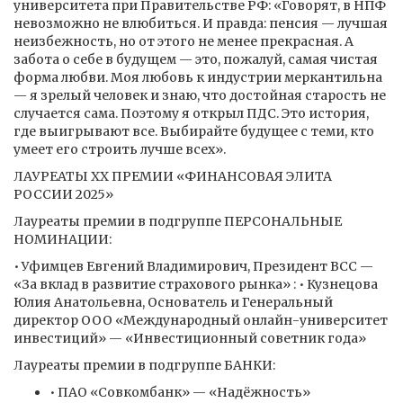
университета при Правительстве РФ: «Говорят, в НПФ
невозможно не влюбиться. И правда: пенсия — лучшая
неизбежность, но от этого не менее прекрасная. А
забота о себе в будущем — это, пожалуй, самая чистая
форма любви. Моя любовь к индустрии меркантильна
— я зрелый человек и знаю, что достойная старость не
случается сама. Поэтому я открыл ПДС. Это история,
где выигрывают все. Выбирайте будущее с теми, кто
умеет его строить лучше всех».
ЛАУРЕАТЫ XX ПРЕМИИ «ФИНАНСОВАЯ ЭЛИТА
РОССИИ 2025»
Лауреаты премии в подгруппе ПЕРСОНАЛЬНЫЕ
НОМИНАЦИИ:
• Уфимцев Евгений Владимирович, Президент ВСС —
«За вклад в развитие страхового рынка» : • Кузнецова
Юлия Анатольевна, Основатель и Генеральный
директор ООО «Международный онлайн-университет
инвестиций» — «Инвестиционный советник года»
Лауреаты премии в подгруппе БАНКИ:
• ПАО «Совкомбанк» — «Надёжность»