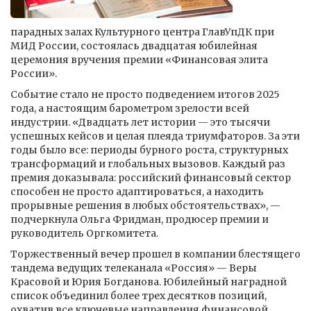
парадных залах Культурного центра ГлавУпДК при
МИД России, состоялась двадцатая юбилейная
церемония вручения премии «Финансовая элита
России».
Событие стало не просто подведением итогов 2025
года, а настоящим барометром зрелости всей
индустрии. «Двадцать лет истории — это тысячи
успешных кейсов и целая плеяда триумфаторов. За эти
годы было все: периоды бурного роста, структурных
трансформаций и глобальных вызовов. Каждый раз
премия доказывала: российский финансовый сектор
способен не просто адаптироваться, а находить
прорывные решения в любых обстоятельствах», —
подчеркнула Ольга Фридман, продюсер премии и
руководитель Оргкомитета.
Торжественный вечер прошел в компании блестящего
тандема ведущих телеканала «Россия» — Веры
Красовой и Юрия Богданова. Юбилейный наградной
список объединил более трех десятков позиций,
охватив все ключевые направления финансовой