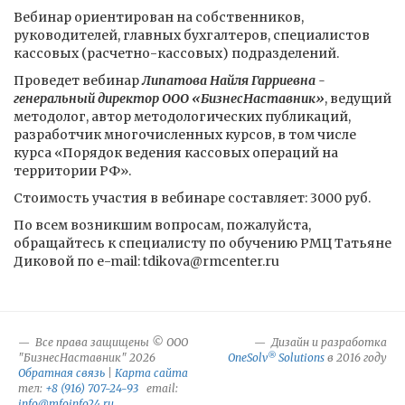
Вебинар ориентирован на собственников,
руководителей, главных бухгалтеров, специалистов
кассовых (расчетно-кассовых) подразделений.
Проведет вебинар
Липатова Найля Гарриевна -
генеральный директор ООО «БизнесНаставник»
, ведущий
методолог, автор методологических публикаций,
разработчик многочисленных курсов, в том числе
курса «Порядок ведения кассовых операций на
территории РФ».
Стоимость участия в вебинаре составляет: 3000 руб.
По всем возникшим вопросам, пожалуйста,
обращайтесь к специалисту по обучению РМЦ Татьяне
Диковой по e-mail: tdikova@rmcenter.ru
Все права защищены © ООО
Дизайн и разработка
®
"БизнесНаставник" 2026
OneSolv
Solutions
в 2016 году
Обратная связь
|
Карта сайта
тел:
+8 (916) 707-24-93
email:
info@mfoinfo24.ru