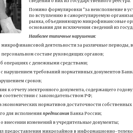
сведений о них из государственного реестра.
Помимо формулировки "за неисполнение в у
по вступлению в саморегулируемую организа
рынка, объединяющую микрофинансовые орга
основания для исключения сведений из госуд
Наиболее типичные нарушения:
 микрофинансовой деятельности за различные периоды, вкл
 персональном составе руководящих органов;
об операциях с денежными средствами;
 с нарушением требований нормативных документов Банка
арушением сроков;
ия к отчету электронного документа, содержащего годов
в соответствии с законодательством РФ;
а экономических нормативов достаточности собственных 
го для исполнения
предписания
Банка России;
 о внесении изменений в учредительные документы;
ил предоставления микрозаймов в информационно-телек