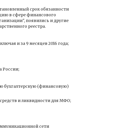
становленный срок обязанности
цию в сфере финансового
низации", появились и другие
арственного реестра.
ючая и за 9 месяцев 2016 года;
 России;
ую бухгалтерскую (финансовую)
средств и ликвидности для МФО;
оммуникационной сети