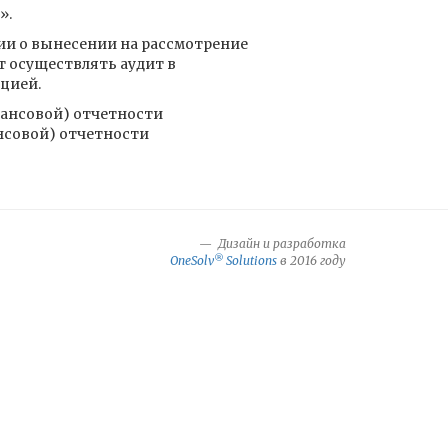
».
ии о вынесении на рассмотрение
т осуществлять аудит в
цией.
нансовой) отчетности
нсовой) отчетности
Дизайн и разработка
®
OneSolv
Solutions
в 2016 году