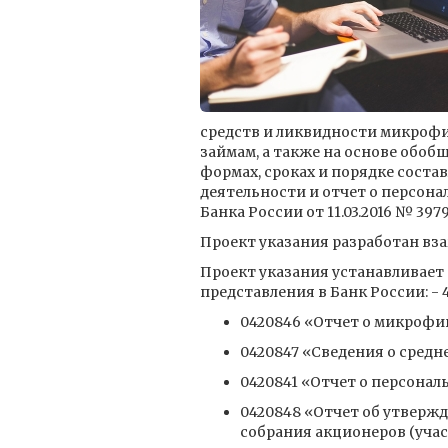
средств и ликвидности микрофи
займам, а также на основе обоб
формах, сроках и порядке соста
деятельности и отчет о персон
Банка России от 11.03.2016 № 3979
Проект указания разработан взам
Проект указания устанавливает 
представления в Банк России: 
0420846 «Отчет о микрофи
0420847 «Сведения о сред
0420841 «Отчет о персона
0420848 «Отчет об утвер
собрания акционеров (учас