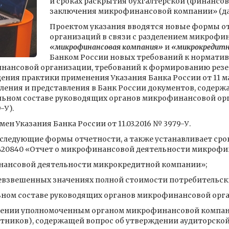
и сроках раскрытия бухгалтерской (финансов
заключения микрофинансовой компании» (дал
Проектом указания вводятся новые формы 
организаций в связи с разделением микрофи
«микрофинансовая компания»
и
«микрокредитн
Банком России новых требований к нормати
нансовой организации, требований к формированию резе
щения практики применения Указания Банка России от 11 ма
вления и представления в Банк России документов, содер
альном составе руководящих органов микрофинансовой орг
-У).
ен Указания Банка России от 11.03.2016 № 3979-У.
следующие формы отчетности, а также устанавливает срок
- 420840 «Отчет о микрофинансовой деятельности микроф
нансовой деятельности микрокредитной компании»;
невзвешенных значениях полной стоимости потребительск
льном составе руководящих органов микрофинансовой орг
ждении уполномоченным органом микрофинансовой компан
тников), содержащей вопрос об утверждении аудиторской