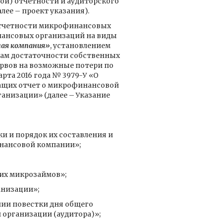
ой) отчетности и аудиторского
ее – проект указания).
отчетности микрофинансовых
нансовых организаций на виды
ая компания»
, установлением
вам достаточности собственных
рвов на возможные потери по
рта 2016 года № 3979-У «О
жащих отчет о микрофинансовой
анизации» (далее – Указание
и и порядок их составления и
инансовой компании»;
их микрозаймов»;
анизации»;
ии повестки дня общего
 организации (аудитора)»;