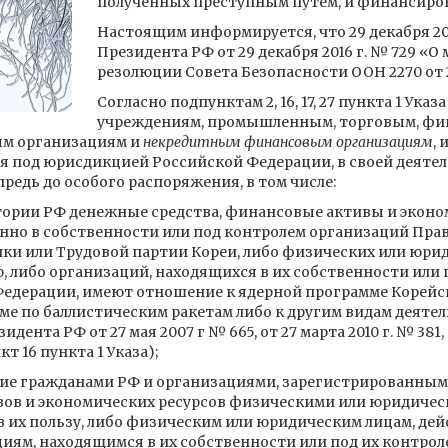
полученных преступным путем, и финансиров
Настоящим информируется, что 29 декабря 2016
Президента РФ от 29 декабря 2016 г. № 729 «
резолюции Совета Безопасности ООН 2270 от 2 м
Согласно подпунктам 2, 16, 17, 27 пункта 1 Указ
учреждениям, промышленным, торговым, фи
ым организациям и
некредитным финансовым организациям
,
 под юрисдикцией Российской Федерации, в своей деятел
 впредь до особого распоряжения, в том числе:
ории РФ денежные средства, финансовые активы и эконо
енно в собственности или под контролем организаций Пра
ки или Трудовой партии Кореи, либо физических или юри
, либо организаций, находящихся в их собственности или п
Федерации, имеют отношение к ядерной программе Корей
ме по баллистическим ракетам либо к другим видам деяте
дента РФ от 27 мая 2007 г № 665, от 27 марта 2010 г. № 381, о
 16 пункта 1 Указа);
ие гражданами РФ и организациями, зарегистрированным
вов и экономических ресурсов физическими или юридичес
и в их пользу, либо физическим или юридическим лицам, де
иям, находящимся в их собственности или под их контролем