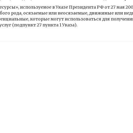
урсы», используемое в Указе Президента РФ от 27 мая 2007
юбого рода, осязаемые или неосязаемые, движимые или н
тенциальные, которые могут использоваться для получени
слуг (подпункт 27 пункта 1 Указа).