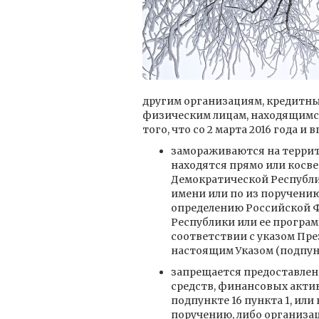
другим организациям, кредитн
физическим лицам, находящимся
того, что со 2 марта 2016 года и
замораживаются на террит
находятся прямо или косв
Демократической Республи
имени или по из поручению
определению Российской 
Республики или ее програм
соответствии с указом Прези
настоящим Указом (подпункт
запрещается предоставлен
средств, финансовых акти
подпункте 16 пункта 1, ил
поручению, либо организац