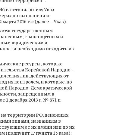
анию терроризма"".
 г. вступил в силу Указ
О мерах по выполнению
арта 2016 г.» (далее – Указ).
а
всем
государственным
нансовым, транспортным и
 иным юридическим и
ьности необходимо исходить из
мические ресурсы, которые
вительства Корейской Народно-
дических лиц, действующих от
од их контролем, и которые, по
ской Народно-Демократической
льности, запрещенным в
т 2 декабря 2013 г. № 871 и
 на территории РФ, денежных
кими лицами, названным в
йствующим от их имени или по их
 (подпункт 17 пункта 1 Указа);