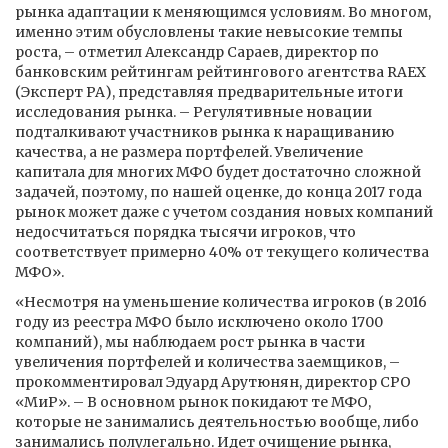
рынка адаптации к меняющимся условиям. Во многом,
именно этим обусловлены такие невысокие темпы
роста, – отметил Александр Сараев, директор по
банковским рейтингам рейтингового агентства RAEX
(Эксперт РА), представляя предварительные итоги
исследования рынка. – Регулятивные новации
подталкивают участников рынка к наращиванию
качества, а не размера портфелей. Увеличение
капитала для многих МФО будет достаточно сложной
задачей, поэтому, по нашей оценке, до конца 2017 года
рынок может даже с учетом создания новых компаний
недосчитаться порядка тысячи игроков, что
соответствует примерно 40% от текущего количества
МФО».
«Несмотря на уменьшение количества игроков (в 2016
году из реестра МФО было исключено около 1700
компаний), мы наблюдаем рост рынка в части
увеличения портфелей и количества заемщиков, –
прокомментировал Эдуард Арутюнян, директор СРО
«МиР». – В основном рынок покидают те МФО,
которые не занимались деятельностью вообще, либо
занимались полулегально. Идет очищение рынка,