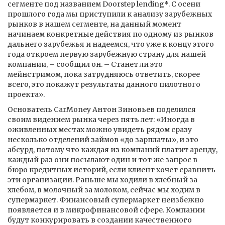
сегменте под названием Doorstep lending*. С осени
прошлого года мы приступили к анализу зарубежных
рынков в нашем сегменте, на данный момент
начинаем конкретные действия по одному из рынков
дальнего зарубежья и надеемся, что уже к концу этого
года откроем первую зарубежную страну для нашей
компании, – сообщил он. – Станет ли это
мейнстримом, пока затрудняюсь ответить, скорее
всего, это покажут результаты данного пилотного
проекта».
Основатель CarMoney Антон Зиновьев поделился
своим видением рынка через пять лет: «Иногда в
оживленных местах можно увидеть рядом сразу
несколько отделений займов «до зарплаты», и это
абсурд, потому что каждая из компаний платит аренду,
каждый раз они посылают один и тот же запрос в
бюро кредитных историй, если клиент хочет сравнить
эти организации. Раньше мы ходили в хлебный за
хлебом, в молочный за молоком, сейчас мы ходим в
супермаркет. Финансовый супермаркет неизбежно
появляется и в микрофинансовой сфере. Компании
будут конкурировать в создании качественного