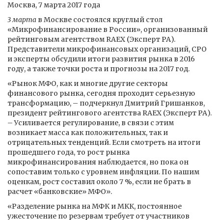
Москва, 7 марта 2017 года
3 марта
в Москве состоялся круглый стол
«Микрофинансирование в России», организованный
рейтинговым агентством RAEX (Эксперт РА).
Представители микрофинансовых организаций, СРО
и эксперты обсудили итоги развития рынка в 2016
году, а также точки роста и прогнозы на 2017 год.
«Рынок МФО, как и многие другие секторы
финансового рынка, сегодня проходит серьезную
трансформацию, – подчеркнул Дмитрий Гришанков,
президент рейтингового агентства RAEX (Эксперт РА).
– Усиливается регулирование, в связи с этим
возникает масса как положительных, так и
отрицательных тенденций. Если смотреть на итоги
прошедшего года, то рост рынка
микрофинансирования наблюдается, но пока он
сопоставим только с уровнем инфляции. По нашим
оценкам, рост составил около 7 %, если не брать в
расчет «банковские» МФО».
«Разделение рынка на МФК и МКК, постоянное
ужесточение по резервам требует от участников