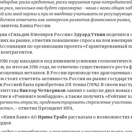
мбардов: риски кредитные, риски нарушения прав потребителей 
а риск, насколько она будет соразмерна - наша с вами общая за
 или иной нормы и при ее введении учитывать ее регулирующе
 должен отвечать как интересам развития финансового рынка,
ставитель Банка России.
ции «Гильдия Ювелиров России»
Эдуард Уткин
поделился 
ениях на рынке, отметив повышение спроса на лом ювелир
и Ассоциации по организации проекта «Гарантированный 
 контрагентов.
2016 году находился под влиянием усиления геополитичес
ом, по итогам 2016 года, не отмечено существенного роста
агоценных металлов. В России производство драгоценных 
 стоит отметить активность России на рынке государствен
 Россией была приобретена 201 тонна (78%). В своем выс
гентства
Виктор Четвериков
заявил о запуске двух новых
ие в «Рэнкинге ломбардов», а также получить «Рейтинг ка
рачность отрасли, продемонстрировать стремление участник
ности»
, - отметил Президент НРА.
 «Киви Банк» АО
Ирина Трабо
рассказала о возможностях
рдов.
ыгодна и потребителю, и регуляторам и участникам рынка, по