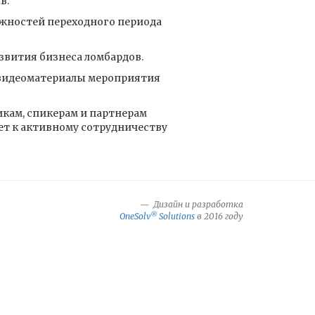
в.
жностей переходного периода
звития бизнеса ломбардов.
и видеоматериалы мероприятия
кам, спикерам и партнерам
ет к активному сотрудничеству
Дизайн и разработка
®
OneSolv
Solutions
в 2016 году