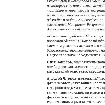
Объединением Ломбардов в части 
некоторых участников рынка пред
металлов; в-третьих, мы всячески
расчетов – это соответствует мон
обсуждаем создание рабочей групп
совместно с Минфином, Росфинмон
драгоценных камней, поставщиков 
«Совместная работа с Министерст
позволит сделать рынок ломбардо
смежных участников рынка для нед
безосновательной регуляторной на
Национального Объединения Л
Илья Новиков
, заместитель нач
ломбардов Банка России, предст
рассказал об основных нарушен
Алексей Чирков
, начальник Уп
финансовых услуг
Банка России
н Чирков представил статистику
поступивших жалоб; поделился 
финансовых услуг и инвесторов
с участниками рынка.
«В нашем п