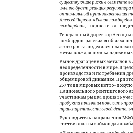
существующие риски в сегменте ло
именно будет реакция регулятора н
оптимальный путь закрепления той
Алексей Чирков. «Рынок ломбардов
ломбардов»
, - подвел итог пред
Генеральный директор Ассоциа
ломбардов; рассказал об измен
этого роста; поделился планам
металлов» для поиска надежных
Рынок драгоценных металлов в 
неопределенности в мире. В цел
производства и потребления др
общемировой динамике. При этом
257 тонн мировых нетто-покупок
Национального рейтингового а
участникам рынка принять участ
продукта призваны повысить проз
транспарентности своей деятель
Руководитель направления МФО
систем оплаты займов для ломба
«Прозрачность рынка ломбардов в