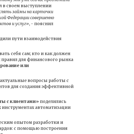
ил в своем выступлении
слять займы на карточки
ой Федерации совершенно
ктов и услуг»
, - пояснил
дили пути взаимодействия
ть себя сам; кто и как должен
 правил для финансового рынка
ирование или
актуальные вопросы работы с
нтов для создания эффективной
ты с клиентами»
поделились
х инструментах автоматизации
еским опытом разработки и
ардов: с помощью построения