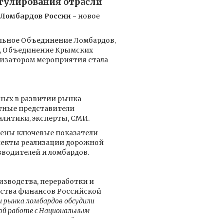
егулирования отрасли
Ломбардов России
- новое
льное Объединение Ломбардов,
, Объединение Крымских
изатором мероприятия стала
нных в развитии рынка
етные представители
литики, эксперты, СМИ.
ены ключевые показатели
пекты реализации дорожной
водителей и ломбардов.
изводства, переработки и
рства финансов Российской
 рынка ломбардов обсудили
ной работе с Национальным