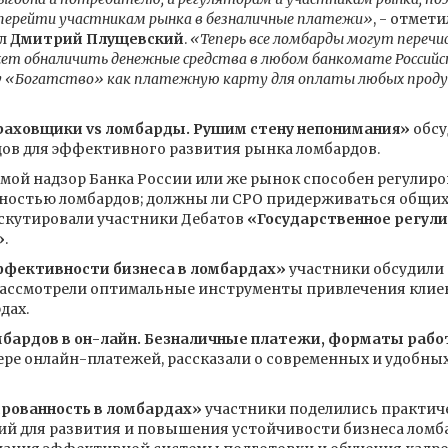
перейти участникам рынка в безналичные платежи»
, - отмет
йл
Дмитрий Плущевский
.
«Теперь все ломбарды могут перечи
т обналичить денежные средства в любом банкомате Российск
у «Богатство» как платежную карту для оплаты любых проду
раховщики vs ломбарды. Рушим стену непонимания»
обсу
дов для эффективного развития рынка ломбардов.
ой надзор Банка России или же рынок способен регулирова
ьностью ломбардов; должны ли СРО придерживаться общих
искутировали участники Дебатов
«Государственное регул
»
.
фективности бизнеса в ломбардах»
участники обсудили 
рассмотрели оптимальные инструменты привлечения клие
дах.
бардов в он-лайн. Безналичные платежи, форматы рабо
е онлайн-платежей, рассказали о современных и удобны
рованность в ломбардах»
участники поделились практич
й для развития и повышения устойчивости бизнеса ломб