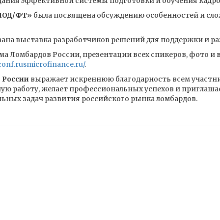
дания эффективной системы подготовки и обучения кадро
ПОД/ФТ»
была посвящена обсуждению особенностей и сло
вана выставка разработчиков решений для поддержки и ра
ма Ломбардов России, презентации всех спикеров, фото 
/conf.rusmicrofinance.ru/
.
 России
выражает искреннюю благодарность всем участни
ую работу, желает профессиональных успехов и приглаша
льных задач развития российского рынка ломбардов.