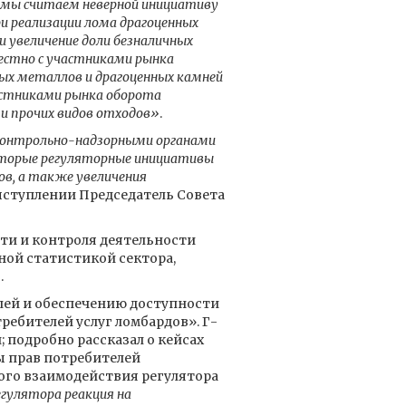
 мы считаем неверной инициативу
 реализации лома драгоценных
 увеличение доли безналичных
естно с участниками рынка
ных металлов и драгоценных камней
астниками рынка оборота
и прочих видов отходов»
.
 контрольно-надзорными органами
оторые регуляторные инициативы
в, а также увеличения
выступлении Председатель Совета
сти и контроля деятельности
ьной статистикой сектора,
.
лей и обеспечению доступности
ребителей услуг ломбардов». Г-
 подробно рассказал о кейсах
ы прав потребителей
ого взаимодействия регулятора
егулятора реакция на