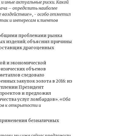
и иные актуальные риски. Какой
дача – определить наиболее
е воздействие», - особо отметил
 так и интересам клиентов
общими проблемами рынка
ных изделий; объяснил причины
поставщик драгоценных
кой и экономической
 физических объемов
металлов следовало
ных закупок золота в 2016: из
туплении Президент
 проектов и предложил
чества услуг ломбардов».
«Оба
ов к открытости и
 применения безналичных
этому мы уже сейчас предложили