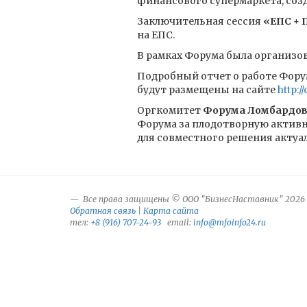
финансового супермаркета, соз
Заключительная сессия
«ЕПС + 
на ЕПС.
В рамках Форума была организо
Подробный отчет о работе Фору
будут размещены на сайте
http:/
Оргкомитет
Форума Ломбардов
Форума за плодотворную активн
для совместного решения актуа
Все права защищены © ООО "БизнесНаставник" 2026
Обратная связь
|
Карта сайта
тел:
+8 (916) 707-24-93
email:
info@mfoinfo24.ru