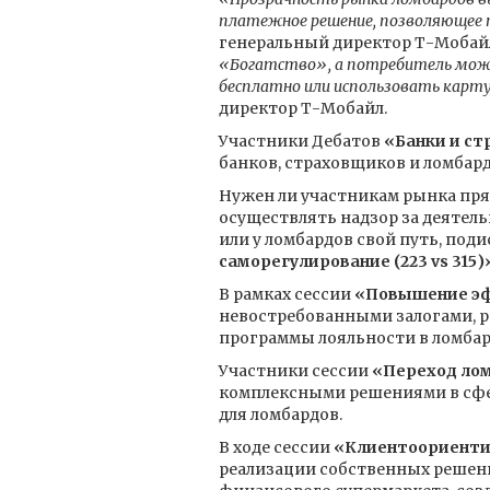
платежное решение, позволяющее 
генеральный директор Т-Моба
«Богатство», а потребитель може
бесплатно или использовать карт
директор Т-Мобайл.
Участники Дебатов
«Банки и ст
банков, страховщиков и ломбар
Нужен ли участникам рынка прям
осуществлять надзор за деятел
или у ломбардов свой путь, под
саморегулирование (223 vs 315)
В рамках сессии
«Повышение эф
невостребованными залогами, 
программы лояльности в ломбар
Участники сессии
«Переход лом
комплексными решениями в сфер
для ломбардов.
В ходе сессии
«Клиентоориенти
реализации собственных решени