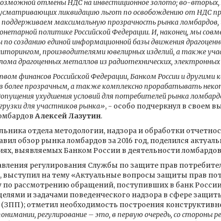
возможной отмены НДС на инвестиционное золото; во-вторых,
усматривающих ликвидацию льгот по освобождению от НДС при
 поддерживаем максимальную прозрачность рынка ломбардов, и
етарной политике Российской Федерации. И, наконец, мы совм
ы по созданию единой информационной базы движения драгоцен
иторингом, производителями ювелирных изделий, а также уч
лома драгоценных металлов из радиотехнических, электронных 
вом финансов Российской Федерации, Банком России и другими
в более прозрачным, а также комплексно прорабатывать нек
опущения ухудшения условий для потребителей рынка ломбардо
грузки для участников рынка»
, - особо подчеркнул в своем 
омбардов
Алексей Лазутин
.
альника отдела методологии, надзора и обработки отчетно
авил обзор рынка ломбардов за 2016 год, поделился актуал
иях, выявляемых Банком России в деятельности ломбардов
равления регулирования Службы по защите прав потребите
, выступил на тему «Актуальные вопросы защиты прав пот
 по рассмотрению обращений, поступивших в банк России;
целями и задачами поведенческого надзора в сфере защит
 (ЗПП); отметил необходимость построения конструктивн
онимании, регулирование – это, в первую очередь, со стороны р