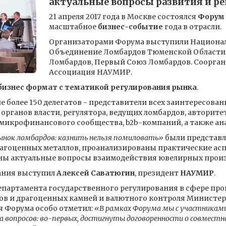
актуальные вопросы развития и р
21 апреля 2017 года в Москве состоялся
Форум 
масштабное
бизнес-событие
года в отрасли.
Организаторами Форума выступили Национа
Объединение Ломбардов Тюменской Области
Ломбардов, Первый Союз Ломбардов. Соорган
Ассоциация НАУМИР.
бизнес формат с тематикой регулирования рынка
.
е более 150 делегатов - представители всех заинтересова
органов власти, регулятора, ведущих ломбардов, авторит
микрофинансового сообщества, b2b-компаний, а также ана
ынок ломбардов: казнить нельзя помиловать»
были представл
рагоценных металлов, проанализированы практические ас
ены актуальные вопросы взаимодействия ювелирных произ
ания выступил
Алексей Саватюгин
, президент
НАУМИР
.
Департамента государственного регулирования в сфере про
ов и драгоценных камней и валютного контроля Министе
 Форума особо отметил:
«В рамках Форума мы с участниками
ра вопросов: во-первых, достигнуты договоренности о совмест