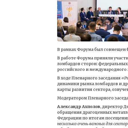
В рамках Форума был совмещен
В работе Форума приняли участи
ломбардов сторон: федеральных 
российского и международного 
В ходе Пленарного заседания
«Р
динамики рынка ломбардов и д
карты развития сектора, озвуч
Модератором Пленарного засед
Александр Ахполов
, директор 
обращения драгоценных металл
Федерации по итогам посещения
несколько очень важных для секто