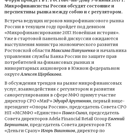
Форум пройдет в г. Ростове-на-Дону 7-8 июня 2017 г.
Микрофинансисты России обсудят состояние и
перспективы рынка между собою и с регулятором.
Встреча ведущих игроков микрофинансового рынка
России в текущем году пройдет под девизом
«Микрофинансирование 2017. Новейшая история».
Уже в стартовой панельной дискуссии ожидаются
выступления министра экономического развития
Ростовской области
Максима Папушенко
и начальника
управления службы Банка России по защите прав
потребителей на финансовых рынках и
миноритарных акционеров в Южном федеральном
округе
Алексея Щербакова
.
В обсуждении трендов на рынке микрофинансовых
услуг, взаимодействия с регулятором и развития
саморегулирования в сфере МФО примут участие
директор СРО «МиР»
Эдуард Арутюнян
, первый вице-
президент «Опоры России», председатель Совета СРО
НП «МСМФО «Единство»
Павел Сигал
, председатель
Совета директоров Adela Financial Retail Group
Евгений
Бернштам
, председатель Совета директоров ГК
«Деньги Сразу»
Игорь Вишняков
, директор по