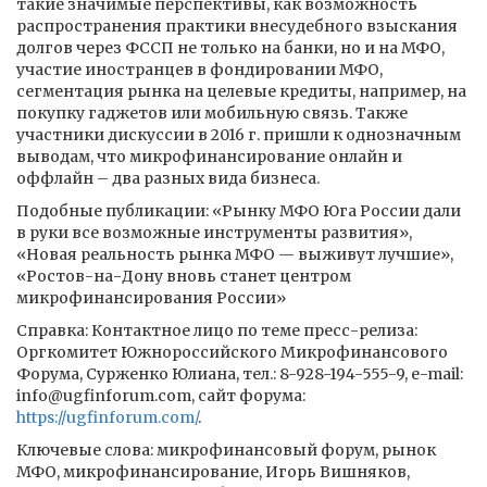
такие значимые перспективы, как возможность
распространения практики внесудебного взыскания
долгов через ФССП не только на банки, но и на МФО,
участие иностранцев в фондировании МФО,
сегментация рынка на целевые кредиты, например, на
покупку гаджетов или мобильную связь. Также
участники дискуссии в 2016 г. пришли к однозначным
выводам, что микрофинансирование онлайн и
оффлайн – два разных вида бизнеса.
Подобные публикации: «Рынку МФО Юга России дали
в руки все возможные инструменты развития»,
«Новая реальность рынка МФО — выживут лучшие»,
«Ростов-на-Дону вновь станет центром
микрофинансирования России»
Справка: Контактное лицо по теме пресс-релиза:
Оргкомитет Южнороссийского Микрофинансового
Форума, Сурженко Юлиана, тел.: 8-928-194-555-9, e-mail:
info@ugfinforum.com, сайт форума:
https://ugfinforum.com/
.
Ключевые слова: микрофинансовый форум, рынок
МФО, микрофинансирование, Игорь Вишняков,