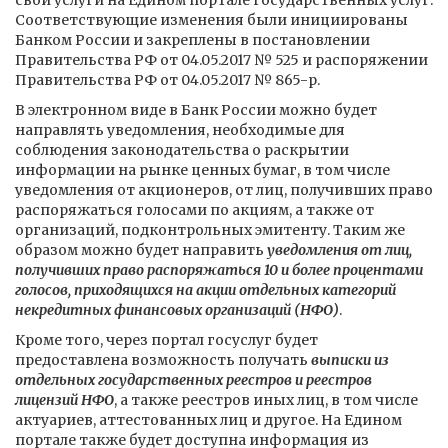
свои услуги на Едином портале государственных услуг.
Соответствующие изменения были инициированы
Банком России и закреплены в постановлении
Правительства РФ от 04.05.2017 № 525 и распоряжении
Правительства РФ от 04.05.2017 № 865-р.
В электронном виде в Банк России можно будет
направлять уведомления, необходимые для
соблюдения законодательства о раскрытии
информации на рынке ценных бумаг, в том числе
уведомления от акционеров, от лиц, получивших право
распоряжаться голосами по акциям, а также от
организаций, подконтрольных эмитенту. Таким же
образом можно будет направить
уведомления от лиц,
получивших право распоряжаться 10 и более процентами
голосов, приходящихся на акции отдельных категорий
некредитных финансовых организаций (НФО)
.
Кроме того, через портал госуслуг будет
предоставлена возможность получать
выписки из
отдельных государственных реестров и реестров
лицензий НФО
, а также реестров иных лиц, в том числе
актуариев, аттестованных лиц и другое. На Едином
портале также будет доступна информация из