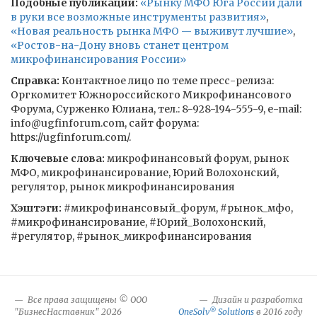
Подобные публикации:
«Рынку МФО Юга России дали
в руки все возможные инструменты развития»
,
«Новая реальность рынка МФО — выживут лучшие»
,
«Ростов-на-Дону вновь станет центром
микрофинансирования России»
Справка:
Контактное лицо по теме пресс-релиза:
Оргкомитет Южнороссийского Микрофинансового
Форума, Сурженко Юлиана, тел.: 8-928-194-555-9, e-mail:
info@ugfinforum.com, сайт форума:
https://ugfinforum.com/.
Ключевые слова:
микрофинансовый форум, рынок
МФО, микрофинансирование, Юрий Волохонский,
регулятор, рынок микрофинансирования
Хэштэги:
#микрофинансовый_форум, #рынок_мфо,
#микрофинансирование, #Юрий_Волохонский,
#регулятор, #рынок_микрофинансирования
Все права защищены © ООО
Дизайн и разработка
®
"БизнесНаставник" 2026
OneSolv
Solutions
в 2016 году