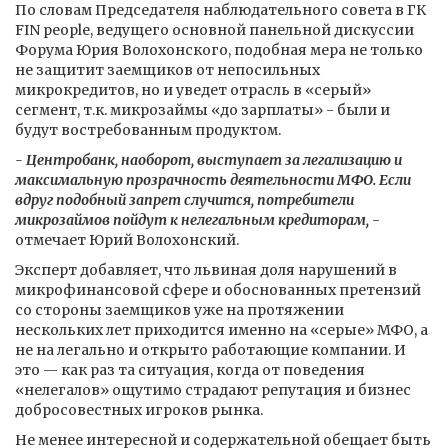
По словам Председателя наблюдательного совета в ГК
FIN people, ведущего основной панельной дискуссии
Форума Юрия Волохонского, подобная мера не только
не защитит заемщиков от непосильных
микрокредитов, но и уведет отрасль в «серый»
сегмент, т.к. микрозаймы «до зарплаты» - были и
будут востребованным продуктом.
- Центробанк, наоборот, выступает за легализацию и
максимальную прозрачность деятельности МФО. Если
вдруг подобный запрет случится, потребители
микрозаймов пойдут к нелегальным кредиторам,
-
отмечает Юрий Волохонский.
Эксперт добавляет, что львиная доля нарушений в
микрофинансовой сфере и обоснованных претензий
со стороны заемщиков уже на протяжении
нескольких лет приходится именно на «серые» МФО, а
не на легально и открыто работающие компании. И
это — как раз та ситуация, когда от поведения
«нелегалов» ощутимо страдают репутация и бизнес
добросовестных игроков рынка.
Не менее интересной и содержательной обещает быть