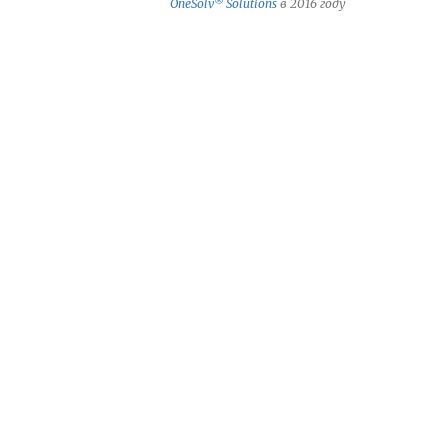
®
OneSolv
Solutions
в 2016 году