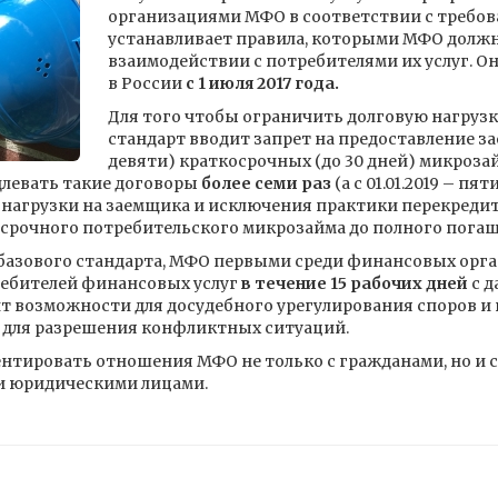
организациями МФО в соответствии с требов
устанавливает правила, которыми МФО долж
взаимодействии с потребителями их услуг. Он
в России
с 1 июля 2017 года.
Для того чтобы ограничить долговую нагруз
стандарт вводит запрет на предоставление 
девяти) краткосрочных (до 30 дней) микрозай
длевать такие договоры
более семи раз
(а с 01.01.2019 – пя
нагрузки на заемщика и исключения практики перекреди
срочного потребительского микрозайма до полного пога
базового стандарта, МФО первыми среди финансовых орг
ребителей финансовых услуг
в течение 15 рабочих дней
с д
ит возможности для досудебного урегулирования споров и
 для разрешения конфликтных ситуаций.
нтировать отношения МФО не только с гражданами, но и с
и юридическими лицами.