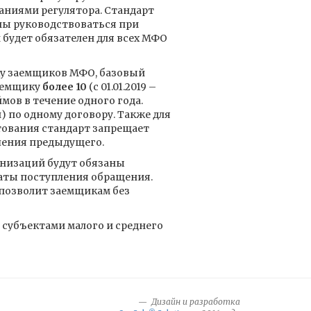
аниями регулятора. Стандарт
ны руководствоваться при
 будет обязателен для всех МФО
ку заемщиков МФО, базовый
заемщику
более 10
(с 01.01.2019 –
мов в течение одного года.
ти) по одному договору. Также для
тования стандарт запрещает
шения предыдущего.
анизаций будут обязаны
аты поступления обращения.
 позволит заемщикам без
 субъектами малого и среднего
Дизайн и разработка