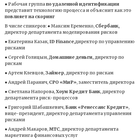
● Рабочая группа
по удаленной идентификации
представит технологию процесса и объяснит как это
повлияет на скоринг
В числе спикеров: ● Максим Еременко,
Сбербанк,
директор департамента моделирования рисков
● Екатерина Казак,
ID Finance
,директор по управлению
рисками
● Сергей Голицын,
Домашние деньги,
директор по
рискам
● Артем Клевцов,
Займер
, директор по рискам
● Андрей Паранич,
СРО «МиР»
, заместитель директора
● Светлана Напорова,
Хоум Кредит Банк
, директор
департамента риск-процессов
● Григорий Шабашкевич,
Банк «Ренессанс Кредит»
,
вице-президент, директор департамента управления
рисками
● Андрей Макаров,
МТС
, директор департамента
маркетинга финансовых услуг