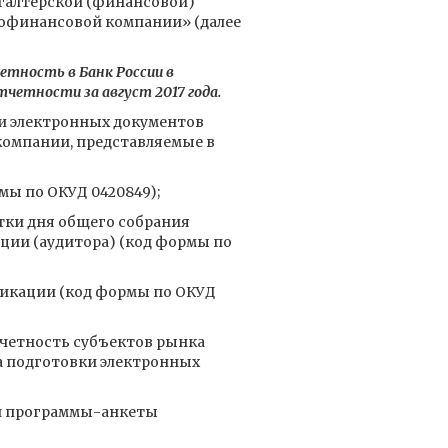
хгалтерской (финансовой)
рофинансовой компании» (далее
тность в Банк России в
четности за август 2017 года.
и электронных документов
й компании, представляемые в
ы по ОКУД 0420849);
ки дня общего собрания
ции (аудитора) (код формы по
икации (код формы по ОКУД
тчетность субъектов рынка
а подготовки электронных
ми программы-анкеты