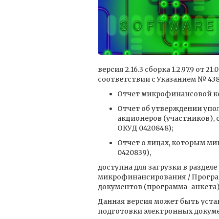
версия 2.16.3 сборка 1.2.97.9 о
соответствии с Указанием № 438
Отчет микрофинансовой ко
Отчет об утверждении уп
акционеров (участников),
ОКУД 0420848);
Отчет о лицах, которым м
0420839),
доступна для загрузки в раздел
микрофинансирования / Програ
документов (программа-анкета)
Данная версия может быть уста
подготовки электронных докуме