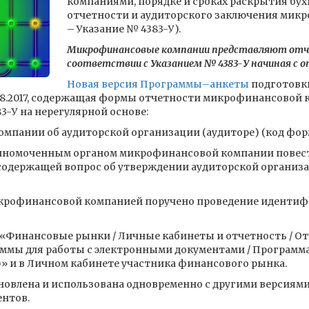
компаниями, порядке и сроках раскрытия бу
отчетности и аудиторского заключения мик
– Указание № 4383-У).
Микрофинансовые компании представляют отче
соответствии с Указанием № 4383-У начиная с от
Новая версия Программы–анкеты
подготовк
т 21.08.2017, содержащая формы отчетности микрофинансово
3-У на нерегулярной основе:
мпании об аудиторской организации (аудиторе) (код форм
олномоченным органом микрофинансовой компании повест
 содержащей вопрос об утверждении аудиторской организа
икрофинансовой компанией поручено проведение идентиф
е «Финансовые рынки / Личные кабинеты и отчетность / О
ммы для работы с электронными документами / Программ
» и в Личном кабинете участника финансового рынка.
новлена и использована одновременно с другими версия
нтов.