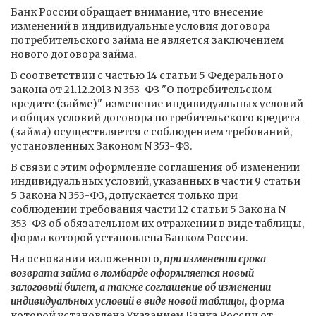
Банк России обращает внимание, что внесение
изменений в индивидуальные условия договора
потребительского займа не является заключением
нового договора займа.
В соответствии с частью 14 статьи 5 Федерального
закона от 21.12.2013 N 353-ФЗ "О потребительском
кредите (займе)" изменение индивидуальных условий
и общих условий договора потребительского кредита
(займа) осуществляется с соблюдением требований,
установленных Законом N 353-ФЗ.
В связи с этим оформление соглашения об изменении
индивидуальных условий, указанных в части 9 статьи
5 Закона N 353-ФЗ, допускается только при
соблюдении требования части 12 статьи 5 Закона N
353-ФЗ об обязательном их отражении в виде таблицы,
форма которой установлена Банком России.
На основании изложенного,
при изменении срока
возврата займа в ломбарде оформляется новый
залоговый билет, а также соглашение об изменении
индивидуальных условий в виде новой таблицы
, форма
которой установлена Указанием Банка России от